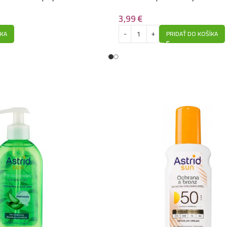
Oil – Vodeodolný
3,99
€
ÍKA
PRIDAŤ DO KOŠÍKA