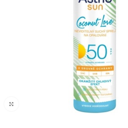
Zobraziť väčší obrázok