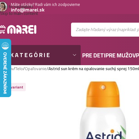
Máte otázky? Radi vám ich zodpovieme
Skip to navigation
info@marei.sk
Skip to main content
KATEGÓRIE
PRE DETI
PRE MUŽOV
P
Domov
/
Telo
/
Opaľovanie
/
Astrid sun krém na opalovanie suchý sprej 150m
Viac variant