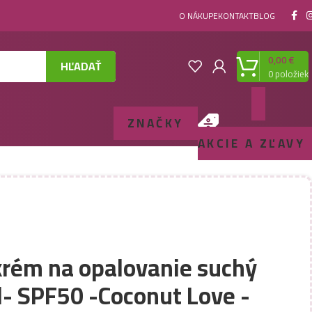
O NÁKUPE
KONTAKT
BLOG
0,00
€
HĽADAŤ
0
položiek
ZNAČKY
AKCIE A ZĽAVY
krém na opalovanie suchý
l- SPF50 -Coconut Love -