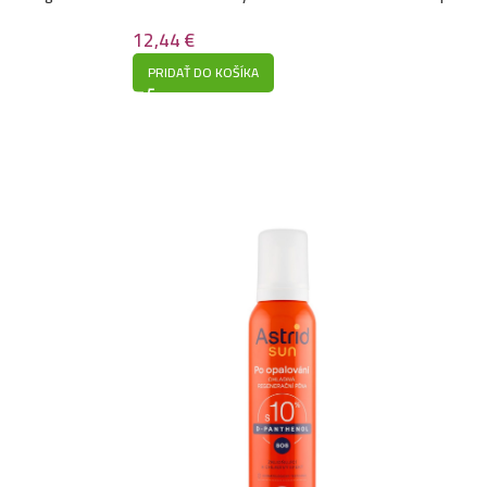
opalovaní 200ml-SPF 200
12,44
€
PRIDAŤ DO KOŠÍKA