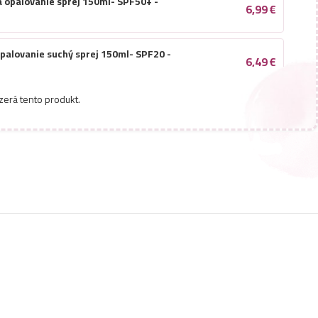
a opalovanie sprej 150ml- SPF50+ -
6,99
€
 opalovanie suchý sprej 150ml- SPF20 -
6,49
€
zerá tento produkt.
ém na opalovanie sprej 150ml- SPF50+ -
8,49
€