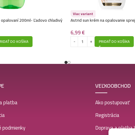
Viac variant
o opalovaní 200ml- Ľadovo chladivý
Astrid sun krém na opalovanie spr
6,99
€
RIDAŤ DO KOŠÍKA
PRIDAŤ DO KOŠÍKA
PE
VEĽKOOBCHOD
a platba
Ako postupovať
ia
Registrácia
é podmienky
Doprava a platba