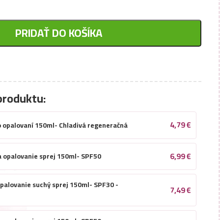
PRIDAŤ DO KOŠÍKA
produktu:
4,79
€
o opalovaní 150ml- Chladivá regeneračná
6,99
€
a opalovanie sprej 150ml- SPF50
 opalovanie suchý sprej 150ml- SPF30 -
7,49
€