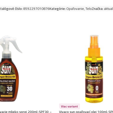
talógové číslo:
8592297010876
Kategórie:
Opaľovanie
,
Telo
Značka:
aktua
Viac variant
ovacie mlieko sprej 200ml-SPF30 –
Vivaco sun opaľovací olej 100ml-S