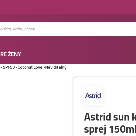
RE ŽENY
l- SPF50 -Coconut Love -Neviditeľný
Astrid sun 
sprej 150m