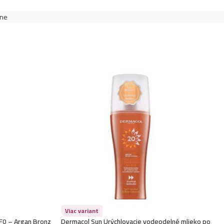
lne
Viac variant
PF0 – Argan Bronz
Dermacol Sun Urýchlovacie vodeodelné mlieko po