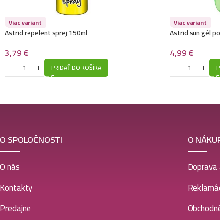
Viac variant
Viac variant
Astrid repelent sprej 150ml
Astrid sun gél p
3,79
€
4,99
€
PRIDAŤ DO KOŠÍKA
P
O SPOLOČNOSTI
O NÁKU
O nás
Doprava 
Kontakty
Reklamác
Predajne
Obchodn