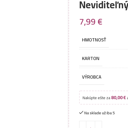
Neviditeľn
7,99
€
HMOTNOSŤ
KARTON
VÝROBCA
80,00
€
Nakúpte ešte za
a
Na sklade už iba 5