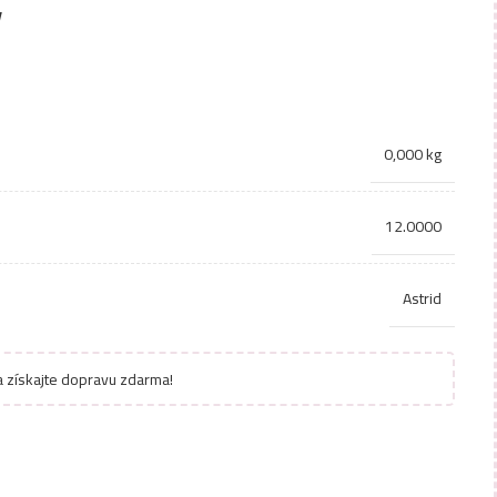
ý
0,000 kg
12.0000
Astrid
 získajte dopravu zdarma!