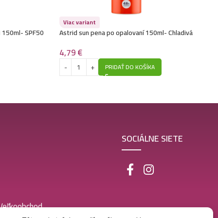
Viac variant
ej 150ml- SPF50
Astrid sun pena po opalovaní 150ml- Chladivá
regeneračná
4,79
€
PRIDAŤ DO KOŠÍKA
SOCIÁLNE SIETE
 Veľkoobchod