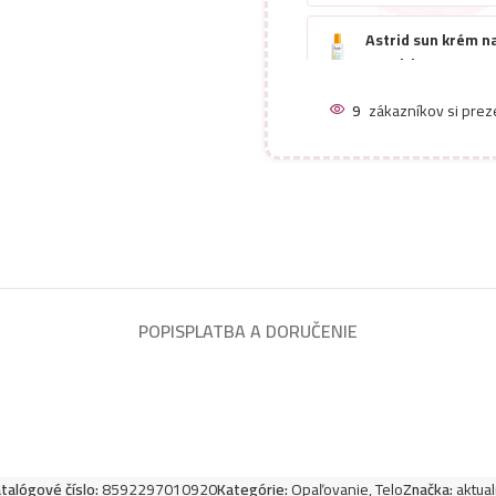
Astrid sun krém n
Sensitive
9
zákazníkov si prez
Astrid sun kids kr
Sensitive
POPIS
PLATBA A DORUČENIE
talógové číslo:
8592297010920
Kategórie:
Opaľovanie
,
Telo
Značka:
aktua