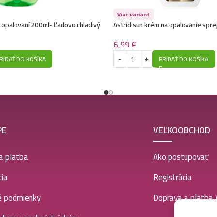
Viac variant
o opalovaní 200ml- Ľadovo chladivý
Astrid sun krém na opalovanie spr
6,99
€
RIDAŤ DO KOŠÍKA
PRIDAŤ DO KOŠÍKA
PE
VEĽKOOBCHOD
a platba
Ako postupovať
ia
Registrácia
é podmienky
Doprava a platba