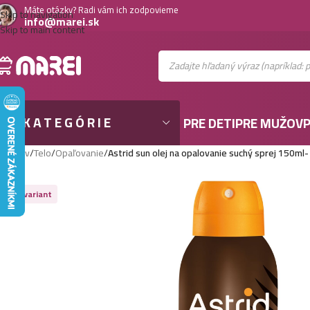
Máte otázky? Radi vám ich zodpovieme
Skip to navigation
info@marei.sk
Skip to main content
KATEGÓRIE
PRE DETI
PRE MUŽOV
P
Domov
/
Telo
/
Opaľovanie
/
Astrid sun olej na opalovanie suchý sprej 150m
Viac variant