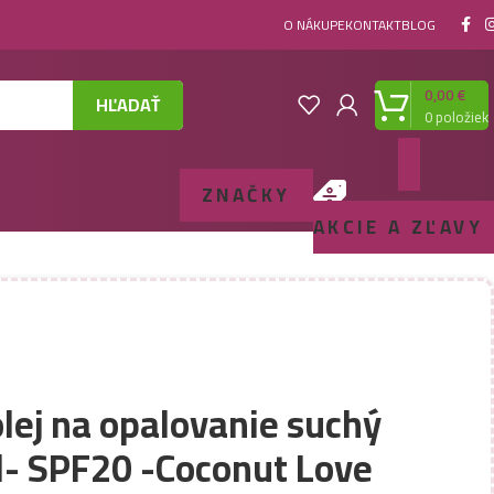
O NÁKUPE
KONTAKT
BLOG
0,00
€
HĽADAŤ
0
položiek
ZNAČKY
AKCIE A ZĽAVY
olej na opalovanie suchý
l- SPF20 -Coconut Love