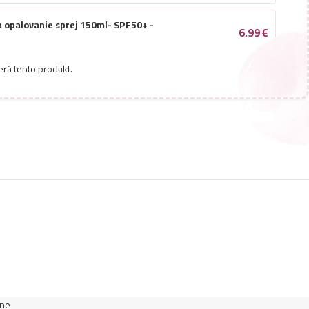
a opalovanie sprej 150ml- SPF50+ -
6,99
€
erá tento produkt.
ém na opalovanie sprej 150ml- SPF50+ -
8,49
€
lne