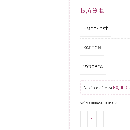
6,49
€
HMOTNOSŤ
KARTON
VÝROBCA
80,00
€
Nakúpte ešte za
a
Na sklade už iba 3