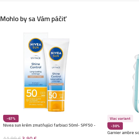
Mohlo by sa Vám páčiť
-67%
Viac variant
Nivea sun krém zmatňujúci farbiaci 50ml- SPF50 -
-30%
Shine Control
Garnier ambre so
11,99
€
3,90
€
200ml- SPF30