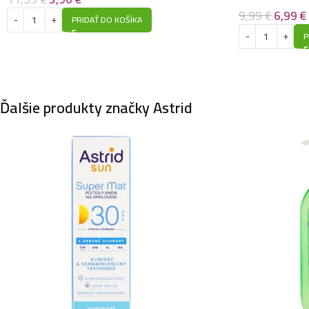
9,99
€
6,99
€
PRIDAŤ DO KOŠÍKA
P
Ďalšie produkty značky Astrid