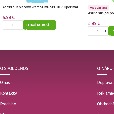
Astrid sun pleťový krém 50ml- SPF30 -Super mat
Viac variant
Astrid sun gél p
4,99
€
4,99
€
PRIDAŤ DO KOŠÍKA
P
O SPOLOČNOSTI
O NÁKU
O nás
Doprava 
Kontakty
Reklamác
Predajne
Obchodn