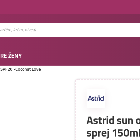
RE ŽENY
l- SPF20 -Coconut Love
Astrid sun 
sprej 150m