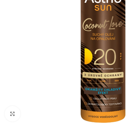
Zobraziť väčší obrázok