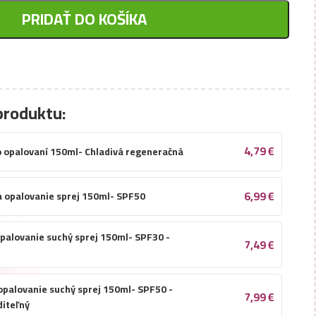
PRIDAŤ DO KOŠÍKA
produktu:
4,79
€
o opalovaní 150ml- Chladivá regeneračná
6,99
€
a opalovanie sprej 150ml- SPF50
 opalovanie suchý sprej 150ml- SPF30 -
7,49
€
opalovanie suchý sprej 150ml- SPF50 -
7,99
€
diteľný