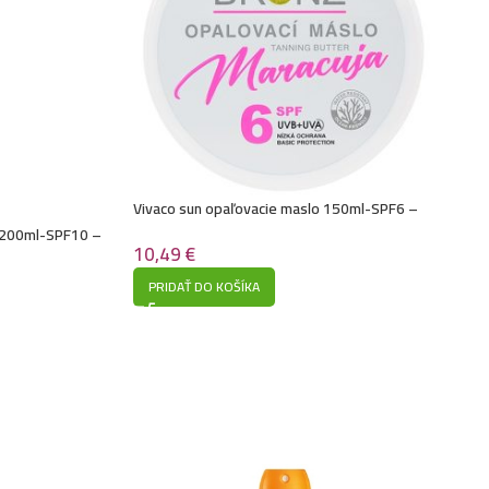
Vivaco sun opaľovacie maslo 150ml-SPF6 –
Maracuja
j 200ml-SPF10 –
10,49
€
PRIDAŤ DO KOŠÍKA