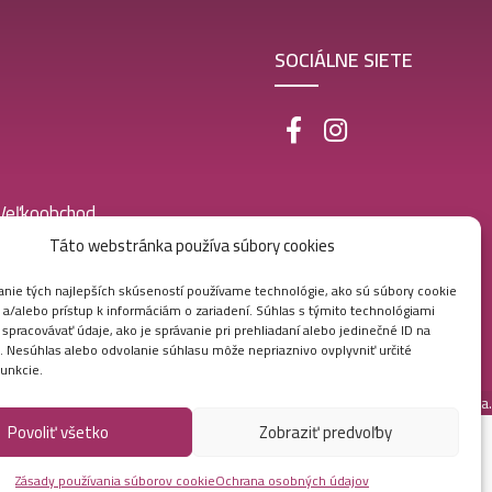
SOCIÁLNE SIETE
 Veľkoobchod
Táto webstránka používa súbory cookies
nie tých najlepších skúseností používame technológie, ako sú súbory cookie
 a/alebo prístup k informáciám o zariadení. Súhlas s týmito technológiami
pracovávať údaje, ako je správanie pri prehliadaní alebo jedinečné ID na
e. Nesúhlas alebo odvolanie súhlasu môže nepriaznivo ovplyvniť určité
funkcie.
Vytvorila digitálna agentúra
Ametica.
Povoliť všetko
Zobraziť predvoľby
Zásady používania súborov cookie
Ochrana osobných údajov