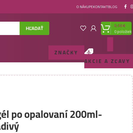
O NÁKUPE
KONTAKT
BLOG
0,00
€
HĽADAŤ
0
položiek
ZNAČKY
AKCIE A ZĽAVY
gél po opalovaní 200ml-
adivý