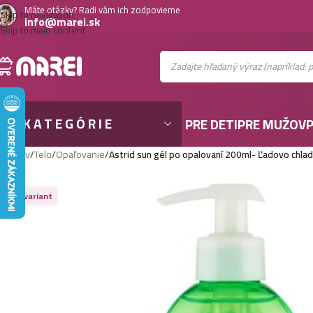
Máte otázky? Radi vám ich zodpovieme
Skip to navigation
info@marei.sk
Skip to main content
KATEGÓRIE
PRE DETI
PRE MUŽOV
P
Domov
/
Telo
/
Opaľovanie
/
Astrid sun gél po opalovaní 200ml- Ľadovo chlad
Viac variant