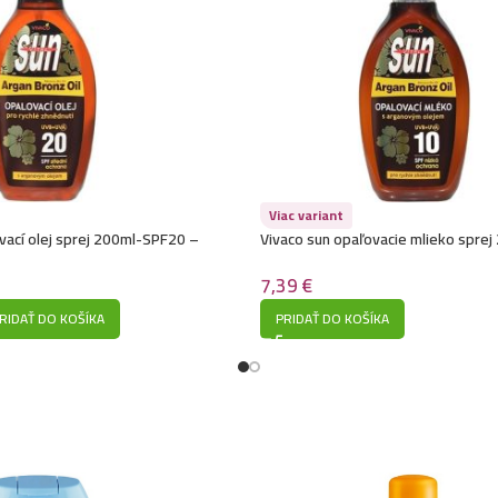
Viac variant
vací olej sprej 200ml-SPF20 –
Vivaco sun opaľovacie mlieko spre
Argan Bronz Oil
7,39
€
RIDAŤ DO KOŠÍKA
PRIDAŤ DO KOŠÍKA