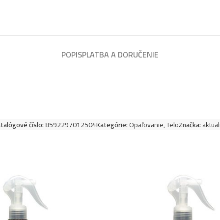
POPIS
PLATBA A DORUČENIE
talógové číslo:
8592297012504
Kategórie:
Opaľovanie
,
Telo
Značka:
aktua