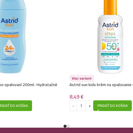
Viac variant
 po opalovaní 200ml- Hydratačné
Astrid sun kids krém na opalovanie
SPF50+ -Sensitive
8,49
€
RIDAŤ DO KOŠÍKA
PRIDAŤ DO KOŠÍKA