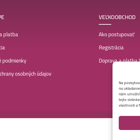
PE
VEĽKOOBCHOD
a platba
Ako postupovať
ia
Registrácia
é podmienky
Doprava a platba
chrany osobných údajov
Na poskytova
na ukladanie
nám umožní s
tejto stránk
vlastnosti a 