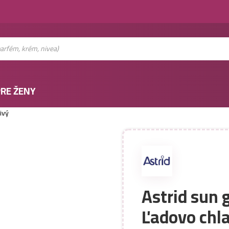
RE ŽENY
ivý
Astrid sun 
Ľadovo chl