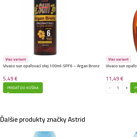
Viac variant
Viac variant
Vivaco sun opaľovací olej 100ml-SPF6 – Argan Bronz
Vivaco sun opaľo
Oil – Vodeodolný
Argan Bronz Oil
5,49
€
11,49
€
PRIDAŤ DO KOŠÍKA
P
Ďalšie produkty značky Astrid