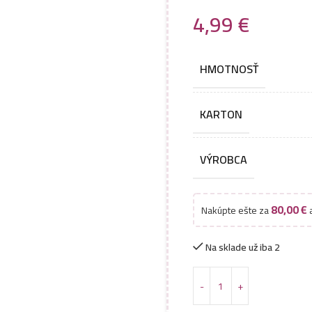
4,99
€
HMOTNOSŤ
KARTON
VÝROBCA
80,00
€
Nakúpte ešte za
a
Na sklade už iba 2