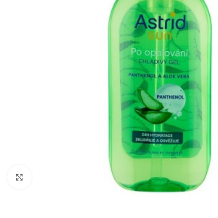
Zobraziť väčší obrázok