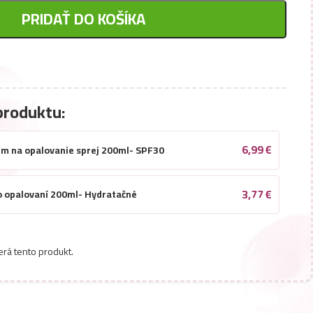
PRIDAŤ DO KOŠÍKA
produktu:
6,99
€
rém na opalovanie sprej 200ml- SPF30
3,77
€
o opalovaní 200ml- Hydratačné
erá tento produkt.