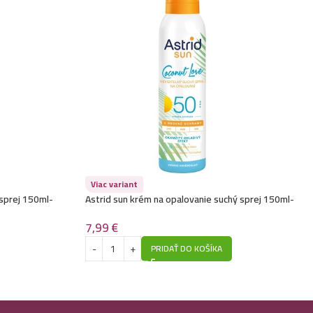
Viac variant
 sprej 150ml-
Astrid sun krém na opalovanie suchý sprej 150ml-
SPF50 -Coconut Love -Neviditeľný
7,99
€
PRIDAŤ DO KOŠÍKA