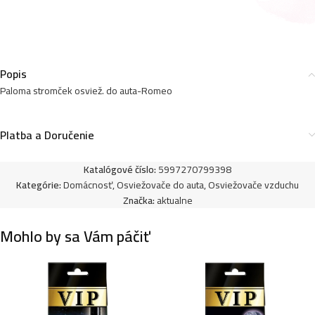
Paloma stromček osviežovač do auta-Bubble gum
1,00
€
Popis
Paloma stromček osviež. do auta-Romeo
Paloma stromček osviežovač do auta-Vanilla
Platba a Doručenie
1,00
€
Katalógové číslo:
5997270799398
Kategórie:
Domácnosť
,
Osviežovače do auta
,
Osviežovače vzduchu
Paloma stromček osviež. do auta-Jasmin
Značka:
aktualne
1,00
€
Mohlo by sa Vám páčiť
Paloma stromček osviežovač do auta-Evergreen
1,00
€