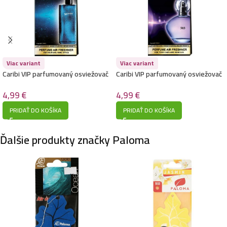
Paloma stromček osviežovač do auta-Ocean
1,00
€
Viac variant
Viac variant
Caribi VIP parfumovaný osviežovač
Caribi VIP parfumovaný osviežovač
Paloma stromček osviežovač do auta-New Car
do auta 13g – 777 (Davidoff –
do auta 13g – 503 (Christian Dior –
Cool Water)
Dior Homme Sport)
4,99
€
4,99
€
1,00
€
PRIDAŤ DO KOŠÍKA
PRIDAŤ DO KOŠÍKA
Ďalšie produkty značky Paloma
Paloma stromček osviežovač do auta-Black diamond
1,00
€
Paloma stromček osviežovač do auta-Sport
1,00
€