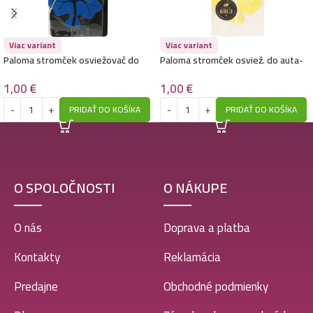
Paloma stromček osviežovač do auta-Fresh
Viac variant
Viac variant
1,00
€
Paloma stromček osviežovač do
Paloma stromček osviež. do auta-
auta-Ocean
Jasmin
1,00
€
1,00
€
PRIDAŤ DO KOŠÍKA
PRIDAŤ DO KOŠÍKA
O SPOLOČNOSTI
O NÁKUPE
O nás
Doprava a platba
Kontakty
Reklamácia
Predajne
Obchodné podmienky