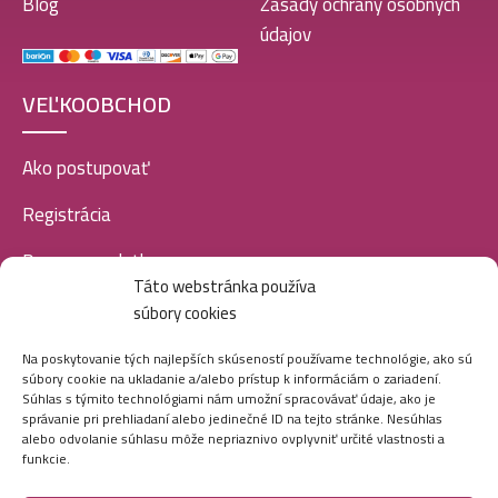
Blog
Zásady ochrany osobných
údajov
VEĽKOOBCHOD
Ako postupovať
Registrácia
Doprava a platba
Táto webstránka používa
Veľkoobchod
súbory cookies
SOCIÁLNE SIETE
Na poskytovanie tých najlepších skúseností používame technológie, ako sú
súbory cookie na ukladanie a/alebo prístup k informáciám o zariadení.
Súhlas s týmito technológiami nám umožní spracovávať údaje, ako je
správanie pri prehliadaní alebo jedinečné ID na tejto stránke. Nesúhlas
alebo odvolanie súhlasu môže nepriaznivo ovplyvniť určité vlastnosti a
funkcie.