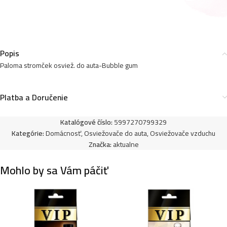
Paloma stromček osviežovač do auta-Albin
1,00
€
Popis
Paloma stromček osviež. do auta-Bubble gum
Paloma stromček osviežovač do auta-Apple
Platba a Doručenie
1,00
€
Katalógové číslo:
5997270799329
Kategórie:
Domácnosť
,
Osviežovače do auta
,
Osviežovače vzduchu
Paloma stromček osviežovač do auta-Vanilla
Značka:
aktualne
1,00
€
Mohlo by sa Vám páčiť
Paloma stromček osviež. do auta-Jasmin
1,00
€