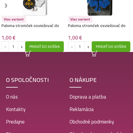
Paloma stromček osviežovač do auta-Fresh
Viac variant
Viac variant
1,00
€
Paloma stromček osviežovač do
Paloma stromček osviežovač do
auta-Cotton white
auta-Ocean
1,00
€
1,00
€
PRIDAŤ DO KOŠÍKA
PRIDAŤ DO KOŠÍKA
O SPOLOČNOSTI
O NÁKUPE
O nás
Doprava a platba
Kontakty
Reklamácia
Predajne
Obchodné podmienky