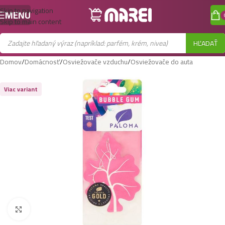
Skip to navigation
MENU
Skip to main content
HĽADAŤ
Domov
/
Domácnosť
/
Osviežovače vzduchu
/
Osviežovače do auta
Viac variant
Zobraziť väčší obrázok