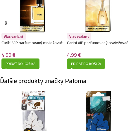
Paloma stromček osviežovač do auta-Romeo
1,00
€
Viac variant
Viac variant
Caribi VIP parfumovaný osviežovač
Caribi VIP parfumovaný osviežovač
Paloma stromček osviežovač do auta-Evergreen
do auta 13g – 111 (Hermes –
do auta 13g – 350 (Christian Dior –
Terre d´Hermes)
J’adore)
4,99
€
4,99
€
1,00
€
PRIDAŤ DO KOŠÍKA
PRIDAŤ DO KOŠÍKA
Ďalšie produkty značky Paloma
Paloma stromček osviežovač do auta-Ocean
1,00
€
Paloma stromček osviežovač do auta-Sport
1,00
€