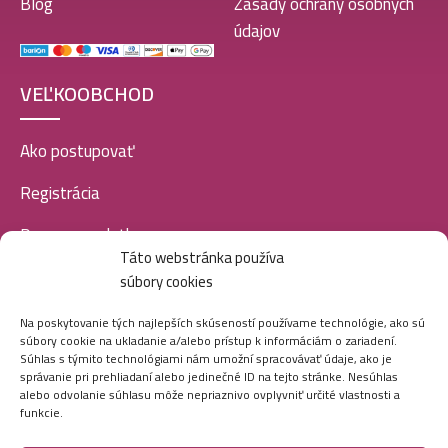
Blog
Zásady ochrany osobných
údajov
VEĽKOOBCHOD
Ako postupovať
Registrácia
Doprava a platba
Táto webstránka používa
Veľkoobchod
súbory cookies
SOCIÁLNE SIETE
Na poskytovanie tých najlepších skúseností používame technológie, ako sú
súbory cookie na ukladanie a/alebo prístup k informáciám o zariadení.
Súhlas s týmito technológiami nám umožní spracovávať údaje, ako je
správanie pri prehliadaní alebo jedinečné ID na tejto stránke. Nesúhlas
alebo odvolanie súhlasu môže nepriaznivo ovplyvniť určité vlastnosti a
funkcie.