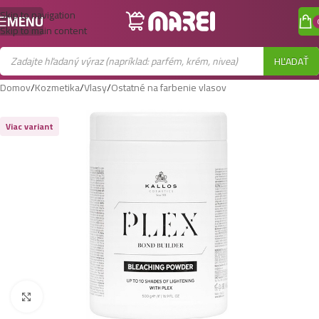
Skip to navigation
MENU
Skip to main content
HĽADAŤ
Domov
/
Kozmetika
/
Vlasy
/
Ostatné na farbenie vlasov
Viac variant
Zobraziť väčší obrázok