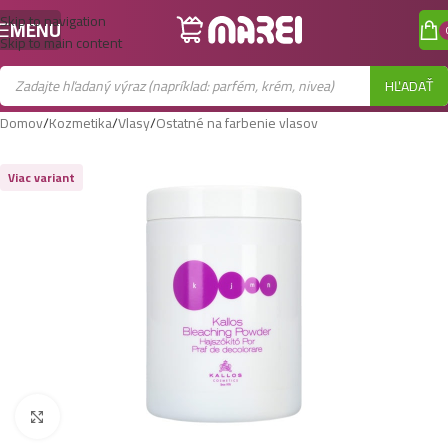
Skip to navigation
MENU
Skip to main content
HĽADAŤ
Domov
/
Kozmetika
/
Vlasy
/
Ostatné na farbenie vlasov
Viac variant
Zobraziť väčší obrázok