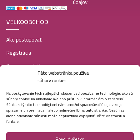
údajov
VEĽKOOBCHOD
Ako postupovať
Registrácia
Doprava a platba
Táto webstránka používa
Veľkoobchod
súbory cookies
SOCIÁLNE SIETE
Na poskytovanie tých najlepších skúseností používame technológie, ako sú
súbory cookie na ukladanie a/alebo prístup k informáciám o zariadení.
Súhlas s týmito technológiami nám umožní spracovávať údaje, ako je
správanie pri prehliadaní alebo jedinečné ID na tejto stránke. Nesúhlas
alebo odvolanie súhlasu môže nepriaznivo ovplyvniť určité vlastnosti a
funkcie.
Povoliť všetko