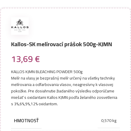
Kallos-SK melírovací prášok 500g-KJMN
13,69
€
KALLOS KJMN BLEACHING POWDER 500g
Melír na vlasy je bezprašný melír určený na všetky techniky
melírovania a odfarbovania vlasov, neagresívny k vlasovej
pokožke. Pre dosiahnutie žiadaného výsledku odporúčame
miešať s oxidantami Kallos KJMN podľa želaného zosvetlenia
s 3%,6%,9%,12% oxidantom.
HMOTNOSŤ
0,570 kg