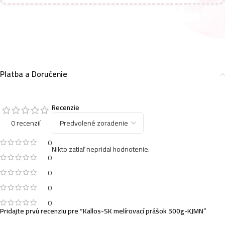
Platba a Doručenie
Recenzie
0 recenzií
0
Nikto zatiaľ nepridal hodnotenie.
0
0
0
0
Pridajte prvú recenziu pre “Kallos-SK melírovací prášok 500g-KJMN”