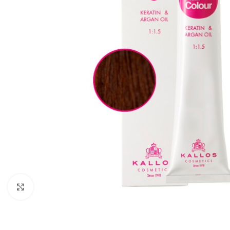
Zobraziť väčší obrázok