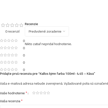
Recenzie
0 recenzií
0
Nikto zatiaľ nepridal hodnotenie.
0
0
0
0
Pridajte prvú recenziu pre “Kallos kjmn farba 100ml- 4.45 – Káva”
Vaša e-mailová adresa nebude zverejnená.
Vyžadované polia sú označen
*
Vaše hodnotenie
*
Vaša recenzia