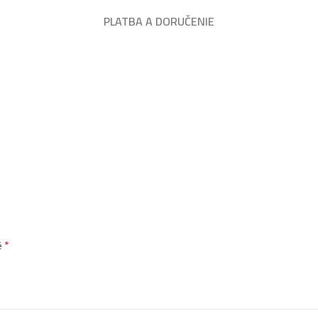
Kallos kjmn farba 
PLATBA A DORUČENIE
Kallos kjmn farba
Kallos kjmn farba 
Kallos kjmn farb
Kallos kjmn farba
medená
Kallos kjmn farba 
*
é
Kallos kjmn farba