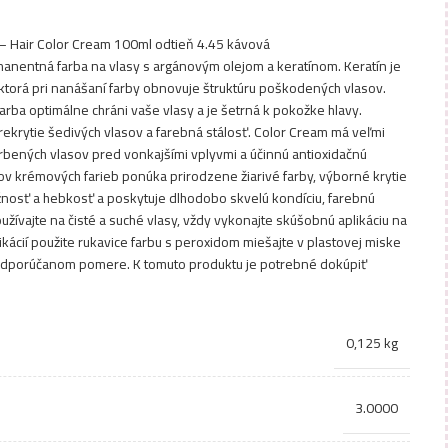
 Hair Color Cream 100ml odtieň 4.45 kávová
nentná farba na vlasy s argánovým olejom a keratínom. Keratín je
 ktorá pri nanášaní farby obnovuje štruktúru poškodených vlasov.
rba optimálne chráni vaše vlasy a je šetrná k pokožke hlavy.
rekrytie šedivých vlasov a farebná stálosť. Color Cream má veľmi
bených vlasov pred vonkajšími vplyvmi a účinnú antioxidačnú
ňov krémových farieb ponúka prirodzene žiarivé farby, výborné krytie
užnosť a hebkosť a poskytuje dlhodobo skvelú kondíciu, farebnú
oužívajte na čisté a suché vlasy, vždy vykonajte skúšobnú aplikáciu na
ikácií použite rukavice farbu s peroxidom miešajte v plastovej miske
odporúčanom pomere. K tomuto produktu je potrebné dokúpiť
0,125 kg
3.0000