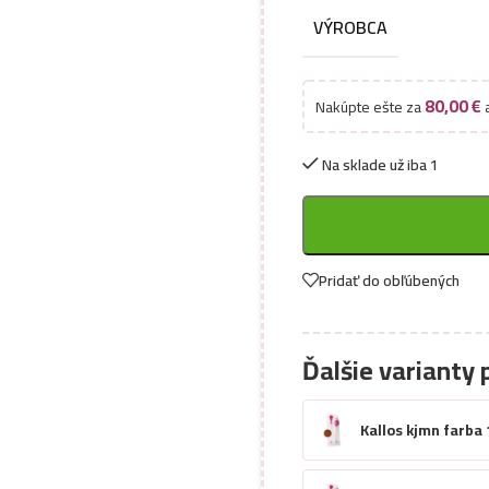
VÝROBCA
80,00
€
Nakúpte ešte za
a
Na sklade už iba 1
Pridať do obľúbených
Ďalšie varianty 
Kallos kjmn farba