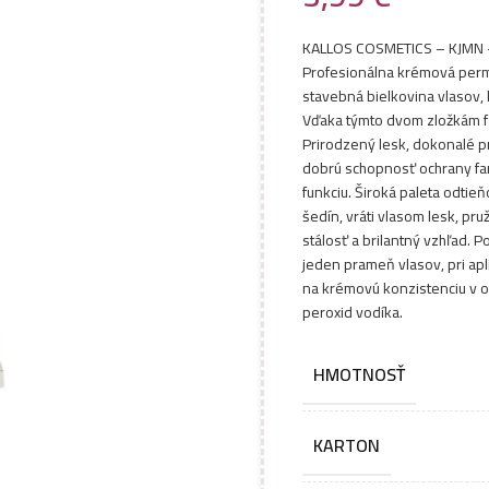
KALLOS COSMETICS – KJMN –
Profesionálna krémová perma
stavebná bielkovina vlasov,
Vďaka týmto dvom zložkám fa
Prirodzený lesk, dokonalé p
dobrú schopnosť ochrany far
funkciu. Široká paleta odtie
šedín, vráti vlasom lesk, pr
stálosť a brilantný vzhľad. P
jeden prameň vlasov, pri apl
na krémovú konzistenciu v 
peroxid vodíka.
HMOTNOSŤ
KARTON