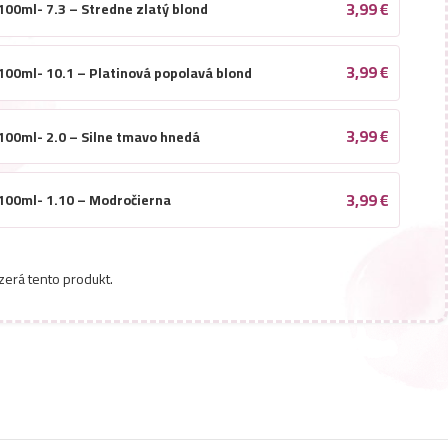
3,99
€
100ml- 7.3 – Stredne zlatý blond
3,99
€
 100ml- 10.1 – Platinová popolavá blond
3,99
€
 100ml- 2.0 – Silne tmavo hnedá
3,99
€
 100ml- 1.10 – Modročierna
3,99
€
 100ml- 8.43L – Koralovo červená
zerá tento produkt.
3,99
€
100ml- 9.00 – Silno svetlý blond
3,99
€
100ml- 8.1 – Popolavo svetlý blond