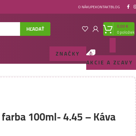
O NÁKUPE
KONTAKT
BLOG
0,00
€
HĽADAŤ
0
položiek
ZNAČKY
AKCIE A ZĽAVY
 farba 100ml- 4.45 – Káva