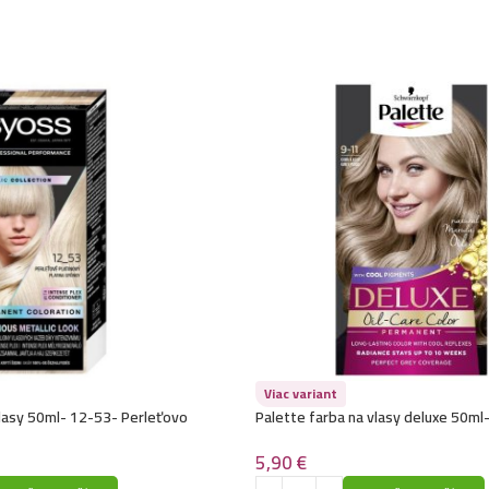
Kallos kjmn farba
Kallos kjmn farba
Kallos kjmn farba 
Kallos kjmn farba 
Kallos kjmn farba 
Kallos kjmn farba
Viac variant
lasy 50ml- 12-53- Perleťovo
Palette farba na vlasy deluxe 50ml
Kallos kjmn farba
svetlo šedá ružová
5,90
€