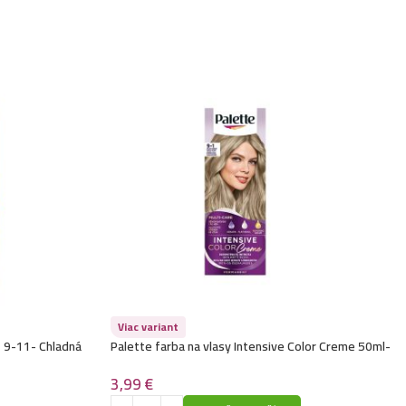
3,99
€
 100ml- 6.620L – Rubínovo červená
3,99
€
 100ml- 7.44 – Živý medený blond
3,99
€
100ml- 8.3 – Svetlo zlatý blond
3,99
€
100ml- 11.0 – Veľmi svetlá blond extra
3,99
€
100ml- 0.22 – Fialová
3,99
€
 100ml- 4.62 – Červeno fialovo hnedá
Viac variant
- 9-11- Chladná
Palette farba na vlasy Intensive Color Creme 50ml-
3,99
€
 100ml- 5.43 – Medeno zlato hnedá
9-1- Zvlášť ladovo svetlo plavá
3,99
€