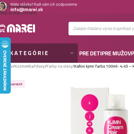
Máte otázky? Radi vám ich zodpovieme
Skip to navigation
info@marei.sk
Skip to main content
KATEGÓRIE
PRE DETI
PRE MUŽOV
P
Domov
/
Kozmetika
/
Vlasy
/
Farby na vlasy
/
Kallos kjmn farba 100ml- 4.45 – 
Viac variant