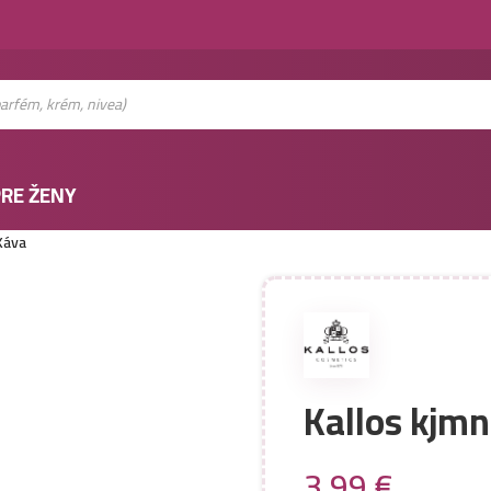
RE ŽENY
Káva
Kallos kjmn
3,99
€