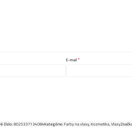
Kallos kjmn farba 
Kallos kjmn farba
Kallos kjmn farba
*
E-mail
Kallos kjmn farba
Kallos kjmn farba
Kallos kjmn farba
Kallos kjmn farba 
é číslo:
8025337134084
Kategórie:
Farby na vlasy
,
Kozmetika
,
Vlasy
Značka