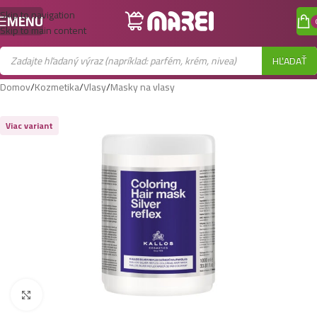
Skip to navigation
MENU
Skip to main content
HĽADAŤ
Domov
/
Kozmetika
/
Vlasy
/
Masky na vlasy
Viac variant
Zobraziť väčší obrázok