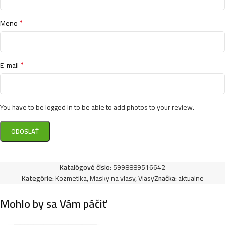
Kallos maska na vlasy 1L- Algae
*
4,99
€
Meno
*
E-mail
Kallos maska na vlasy 1L- Blueberry
4,99
€
You have to be logged in to be able to add photos to your review.
Kallos maska na vlasy 1L- Omega
4,99
€
Katalógové číslo:
5998889516642
Kategórie:
Kozmetika
,
Masky na vlasy
,
Vlasy
Značka:
aktualne
Kallos maska na vlasy 1L- Cherry
4,99
€
Mohlo by sa Vám páčiť