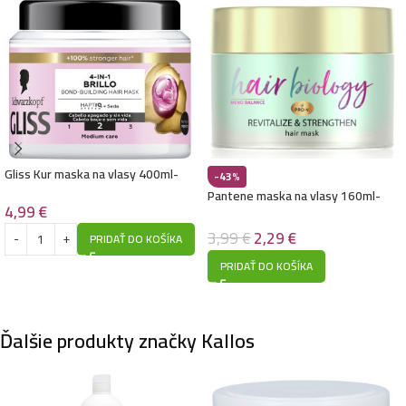
Kallos maska na vlasy 1L- Aloe
4,99
€
Kallos maska na vlasy 1L- Vegan Soul – Nourishing
4,99
€
Gliss Kur maska na vlasy 400ml-
-43%
Brillo 2
Pantene maska na vlasy 160ml-
4,99
€
Hair Biology Meno Balance- pre
Kallos maska na vlasy 1L- Vanilla
rednúce vlasy
3,99
€
2,29
€
4,99
€
PRIDAŤ DO KOŠÍKA
PRIDAŤ DO KOŠÍKA
Kallos maska na vlasy 1L- Pro-Tox – Cannabis
Ďalšie produkty značky Kallos
4,99
€