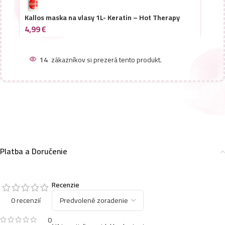
Kallos maska na vlasy 1L- Keratin – Hot Therapy
4,99
€
14
zákazníkov si prezerá tento produkt.
Kallos maska na vlasy 1L- Coffeine
4,99
€
Kallos maska na vlasy 1L- Argan
4,99
€
Platba a Doručenie
Kallos maska na vlasy 1L- Pro-Tox – Superfruits
Recenzie
4,99
€
0 recenzií
0