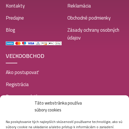
Kallos maska na vlasy 1L- Milk
Kontakty
Reklamácia
4,99
€
Predajne
Obchodné podmienky
Blog
Zásady ochrany osobných
Kallos maska na vlasy 1L- Pro-Tox
údajov
4,99
€
VEĽKOOBCHOD
Kallos maska na vlasy 1L- Caviar
Ako postupovať
4,99
€
Registrácia
Doprava a platba
Kallos maska na vlasy 1L- Biotin
Táto webstránka používa
Veľkoobchod
4,99
€
súbory cookies
SOCIÁLNE SIETE
Na poskytovanie tých najlepších skúseností používame technológie, ako sú
súbory cookie na ukladanie a/alebo prístup k informáciám o zariadení.