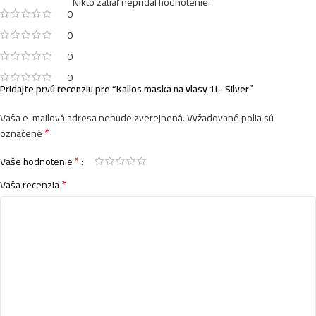
Nikto zatiaľ nepridal hodnotenie.
0
Kallos maska na vlasy 1L- Mango
0
4,99
€
0
0
Pridajte prvú recenziu pre “Kallos maska na vlasy 1L- Silver”
Kallos maska na vlasy 1L- Honey
4,99
€
Vaša e-mailová adresa nebude zverejnená.
Vyžadované polia sú
*
označené
*
Vaše hodnotenie
Kallos maska na vlasy 1L- Color
*
Vaša recenzia
4,99
€
Kallos maska na vlasy 1L- Chocolate
4,99
€