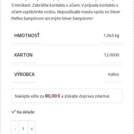
5 minútach. Zabráňte kontaktu s očami. V prípade kontaktu s
očami vypláchnite vodou. Nepoužívajte masku spolu so Silver
Reflex šampónom ani inými Silver šampónmi !
HMOTNOSŤ
1,045 kg
KARTON
12.0000
VÝROBCA
Kallos
80,00
€
Nakúpte ešte za
a získajte dopravu zdarma!
Na sklade