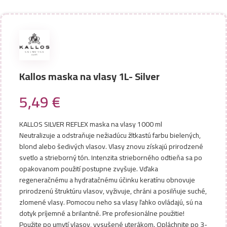
Kallos maska na vlasy 1L- Silver
5,49
€
KALLOS SILVER REFLEX maska na vlasy 1000 ml
Neutralizuje a odstraňuje nežiadúcu žltkastú farbu bielených,
blond alebo šedivých vlasov. Vlasy znovu získajú prirodzené
svetlo a strieborný tón. Intenzita strieborného odtieňa sa po
opakovanom použití postupne zvyšuje. Vďaka
regeneračnému a hydratačnému účinku keratínu obnovuje
prirodzenú štruktúru vlasov, vyživuje, chráni a posilňuje suché,
zlomené vlasy. Pomocou neho sa vlasy ľahko ovládajú, sú na
dotyk príjemné a brilantné. Pre profesionálne použitie!
Použite po umytí vlasov, vysušené uterákom. Opláchnite po 3-