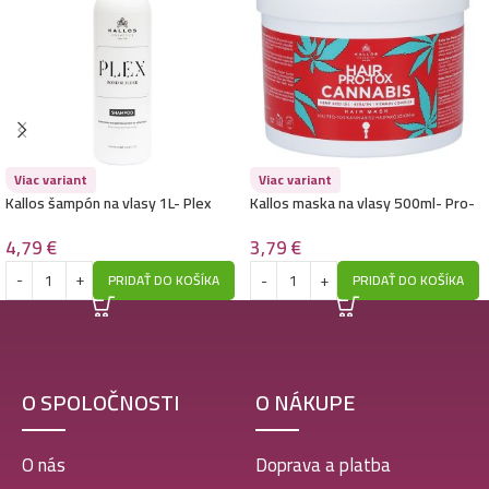
Kallos maska na vlasy 1L- Vegan Soul – Volumizing
4,99
€
Kallos maska na vlasy 1L- Silk
4,99
€
Viac variant
Viac variant
Kallos šampón na vlasy 1L- Plex
Kallos maska na vlasy 500ml- Pro-
Tox – Cannabis
4,79
€
3,79
€
Kallos maska na vlasy 1L- Keratin
4,99
€
PRIDAŤ DO KOŠÍKA
PRIDAŤ DO KOŠÍKA
Kallos maska na vlasy 1L- Banana
O SPOLOČNOSTI
O NÁKUPE
4,99
€
O nás
Doprava a platba