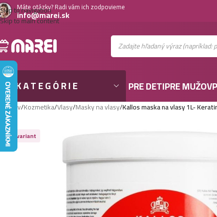
Máte otázky? Radi vám ich zodpovieme
Skip to navigation
info@marei.sk
Skip to main content
KATEGÓRIE
PRE DETI
PRE MUŽOV
P
Domov
/
Kozmetika
/
Vlasy
/
Masky na vlasy
/
Kallos maska na vlasy 1L- Kerat
Viac variant