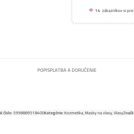
Kallos maska na v
14
zákazníkov si pre
Kallos maska na v
Kallos maska na vl
Kallos maska na vl
POPIS
PLATBA A DORUČENIE
Kallos maska na vl
Kallos maska na v
 číslo:
5998889518400
Kategórie:
Kozmetika
,
Masky na vlasy
,
Vlasy
Značk
Kallos maska na vl