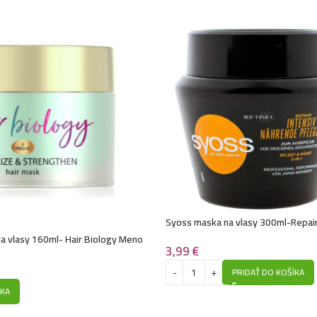
Kallos maska na vl
Kallos maska na v
Kallos maska na v
Kallos maska na vl
Kallos maska na v
Syoss maska na vlasy 300ml-Repair
Kallos maska na vl
a vlasy 160ml- Hair Biology Meno
3,99
€
núce vlasy
PRIDAŤ DO KOŠÍKA
Kallos maska na v
ÍKA