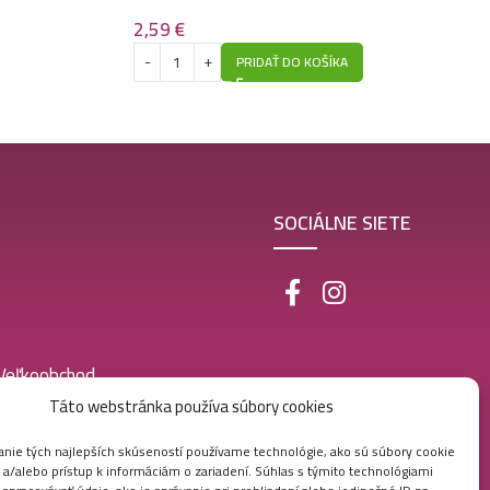
4,99
€
lasy 1L- Coconut
2,59
€
PRIDAŤ DO KOŠÍKA
SOCIÁLNE SIETE
 Veľkoobchod
Táto webstránka používa súbory cookies
nie tých najlepších skúseností používame technológie, ako sú súbory cookie
 a/alebo prístup k informáciám o zariadení. Súhlas s týmito technológiami