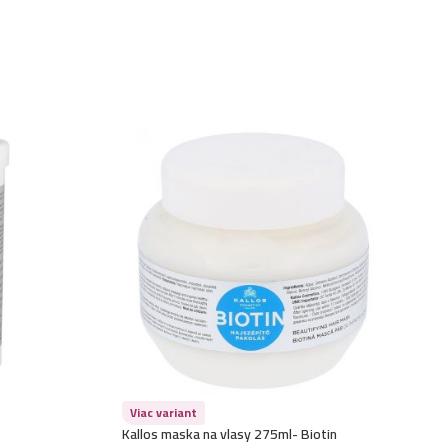
4,99
€
asy 1L- Silk
4,99
€
asy 1L- Keratin
4,99
€
lasy 1L- Banana
4,99
€
asy 1L- Milk
4,99
€
asy 1L- Pro-Tox
4,99
€
asy 1L- Caviar
4,99
€
asy 1L- Biotin
Viac variant
Kallos maska na vlasy 275ml- Biotin