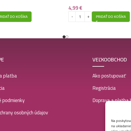
Kallos maska na v
4,99
€
RIDAŤ DO KOŠÍKA
PRIDAŤ DO KOŠÍKA
PE
VEĽKOOBCHOD
a platba
Ako postupovať
ia
Registrácia
é podmienky
Doprava a platba
chrany osobných údajov
Na poskytova
na ukladanie