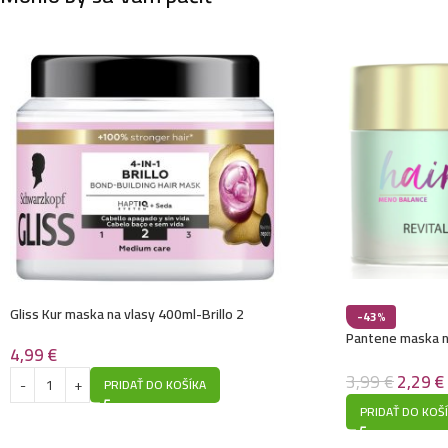
Gliss Kur maska na vlasy 400ml-Brillo 2
-43%
Pantene maska n
4,99
€
Balance- pre red
3,99
€
2,29
€
PRIDAŤ DO KOŠÍKA
PRIDAŤ DO KOŠ