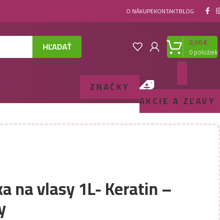
O NÁKUPE
KONTAKT
BLOG
0,00
€
HĽADAŤ
0
položiek
ZNAČKY
AKCIE A ZĽAVY
a na vlasy 1L- Keratin –
y