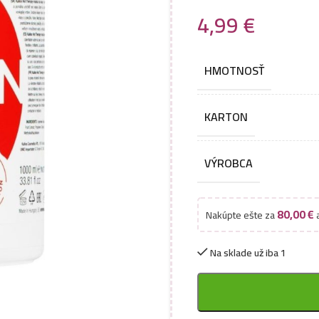
4,99
€
HMOTNOSŤ
KARTON
VÝROBCA
80,00
€
Nakúpte ešte za
a
Na sklade už iba 1