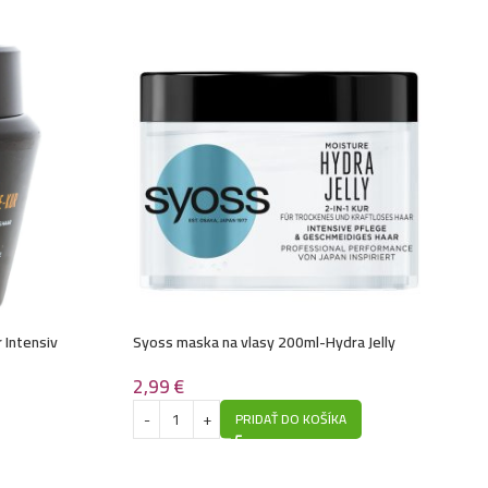
4,99
€
asy 1L- Blueberry
4,99
€
lasy 1L- Omega
4,99
€
lasy 1L- Vegan Soul – Nourishing
4,99
€
asy 1L- Vanilla
4,99
€
lasy 1L- Pro-Tox – Cannabis
 Intensiv
Syoss maska na vlasy 200ml-Hydra Jelly
5,49
€
asy 1L- Silver
2,99
€
PRIDAŤ DO KOŠÍKA
4,99
€
lasy 1L- Vegan Soul – Volumizing