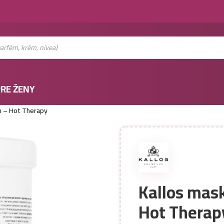
RE ŽENY
in – Hot Therapy
Kallos mask
Hot Therap