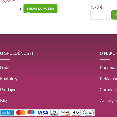
3,69
€
4,79
€
PRIDAŤ DO KOŠÍKA
P
O SPOLOČNOSTI
O NÁKU
O nás
Doprava 
Kontakty
Reklamác
Predajne
Obchodn
Blog
Zásady o