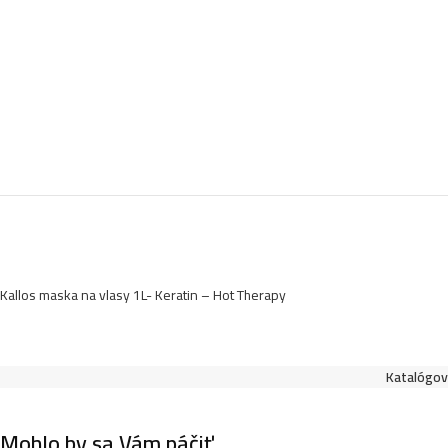
Kallos maska na vlasy 1L- Keratin – Hot Therapy
Katalógové
Mohlo by sa Vám páčiť