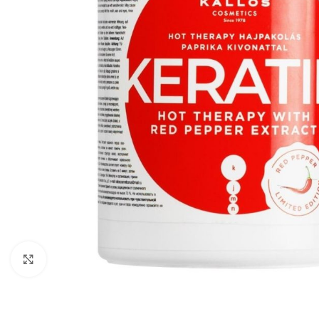
Zobraziť väčší obrázok