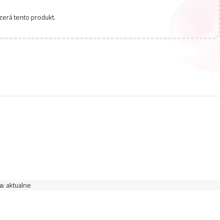
4,99
€
lasy 1L- Mango
zerá tento produkt.
4,99
€
lasy 1L- Honey
4,99
€
asy 1L- Cherry
4,99
€
asy 1L- Aloe
4,99
€
asy 1L- Color
4,99
€
lasy 1L- Chocolate
a:
aktualne
4,99
€
asy 1L- Algae