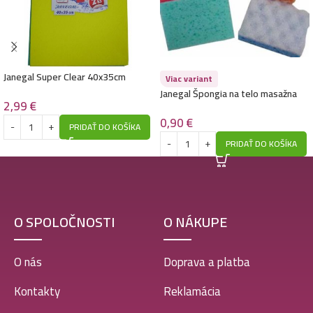
Janegal Super Clear 40x35cm
Viac variant
2ks,160g
Janegal Špongia na telo masažna
2,99
€
Obdlžnik
0,90
€
PRIDAŤ DO KOŠÍKA
PRIDAŤ DO KOŠÍKA
O SPOLOČNOSTI
O NÁKUPE
O nás
Doprava a platba
Kontakty
Reklamácia