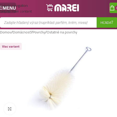
Skip to navigation
MENU
Skip to main content
HĽADAŤ
Domov
/
Domácnosť
/
Povrchy
/
Ostatné na povrchy
Viac variant
Zobraziť väčší obrázok