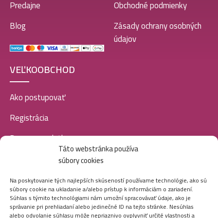
Predajne
Obchodné podmienky
Blog
Zásady ochrany osobných
údajov
VEĽKOOBCHOD
Ako postupovať
Registrácia
Doprava a platba
Táto webstránka používa
Veľkoobchod
súbory cookies
SOCIÁLNE SIETE
Na poskytovanie tých najlepších skúseností používame technológie, ako sú
súbory cookie na ukladanie a/alebo prístup k informáciám o zariadení.
Súhlas s týmito technológiami nám umožní spracovávať údaje, ako je
správanie pri prehliadaní alebo jedinečné ID na tejto stránke. Nesúhlas
alebo odvolanie súhlasu môže nepriaznivo ovplyvniť určité vlastnosti a