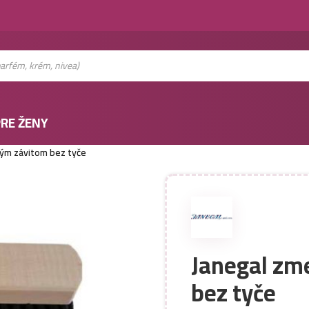
RE ŽENY
ným závitom bez tyče
Janegal zm
bez tyče