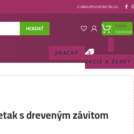
O NÁKUPE
KONTAKT
BLOG
0,00
€
HĽADAŤ
0
položiek
ZNAČKY
AKCIE A ZĽAVY
etak s dreveným závitom