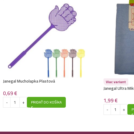
Janegal Mucholapka Plastová
Viac variant
Janegal Ultra M
0,69
€
1,99
€
PRIDAŤ DO KOŠÍKA
P