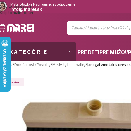
Máte otázky? Radi vám ich zodpovieme
Skip to navigation
info@marei.sk
Skip to main content
KATEGÓRIE
PRE DETI
PRE MUŽOV
P
Domov
/
Domácnosť
/
Povrchy
/
Metly, tyče, lopatky
/
Janegal zmetak s dreve
Viac variant