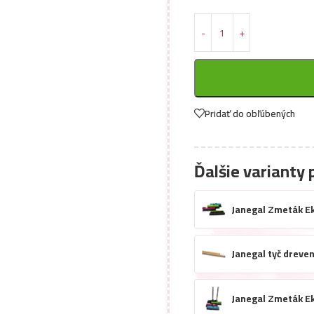
Pridať do obľúbených
Ďalšie varianty 
Janegal Zmeták Ek
Janegal tyč dreve
Janegal Zmeták Ek