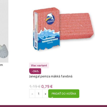
cm
Viac variant
-34%
Janegal pemza mäkká farebná
1,19
€
0,79
€
PRIDAŤ DO KOŠÍKA