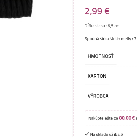
2,99
€
Dĺžka vlasu : 6,5 cm
Spodná šírka štetín metly : 
HMOTNOSŤ
KARTON
VÝROBCA
80,00
€
Nakúpte ešte za
a
Na sklade už iba 5