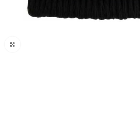
Zobraziť väčší obrázok