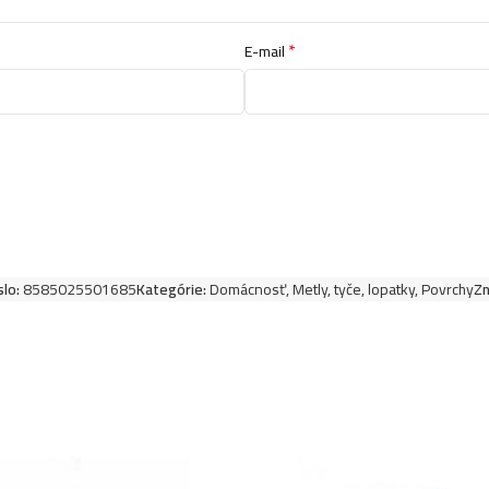
*
E-mail
slo:
8585025501685
Kategórie:
Domácnosť
,
Metly, tyče, lopatky
,
Povrchy
Zn