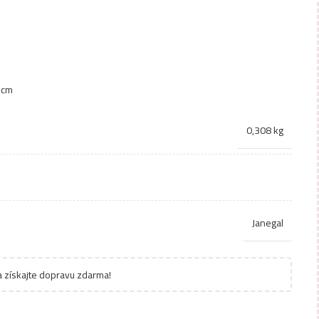
7 cm
0,308 kg
Janegal
 získajte dopravu zdarma!