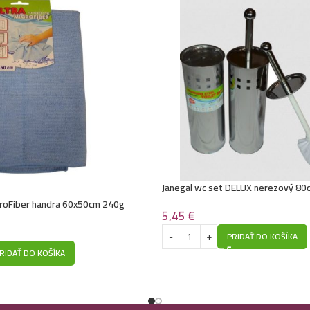
Janegal wc set DELUX nerezový 80
ikroFiber handra 60x50cm 240g
5,45
€
PRIDAŤ DO KOŠÍKA
RIDAŤ DO KOŠÍKA