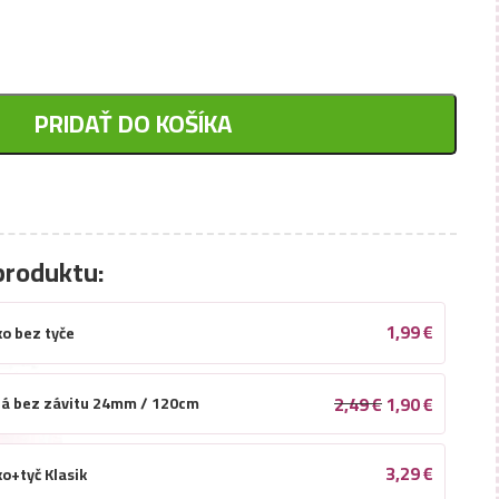
PRIDAŤ DO KOŠÍKA
produktu:
1,99
€
o bez tyče
2,49
€
1,90
€
ná bez závitu 24mm / 120cm
3,29
€
o+tyč Klasik