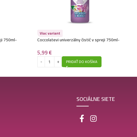
Viac variant
eji 750ml-
Coccolatevi univerzálny čistič v spreji 750ml-
Orchidea E Neroli
5,99
€
PRIDAŤ DO KOŠÍKA
SOCIÁLNE SIETE