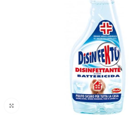
Zobraziť väčší obrázok