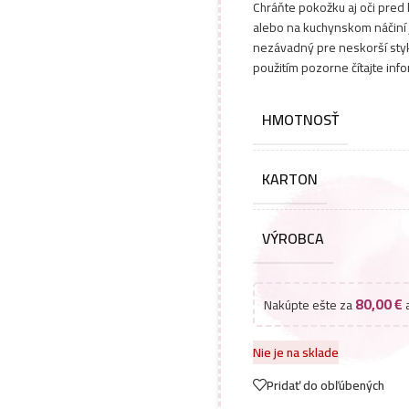
Chráňte pokožku aj oči pred
alebo na kuchynskom náčiní 
nezávadný pre neskorší styk
použitím pozorne čítajte inf
HMOTNOSŤ
KARTON
VÝROBCA
80,00
€
Nakúpte ešte za
a
Nie je na sklade
Pridať do obľúbených