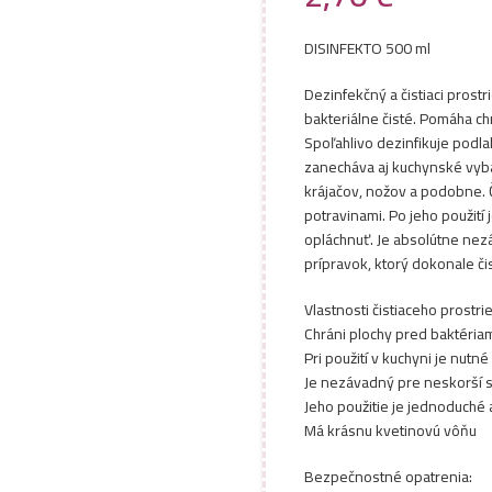
DISINFEKTO 500 ml
Dezinfekčný a čistiaci prost
bakteriálne čisté. Pomáha c
Spoľahlivo dezinfikuje podlah
zanecháva aj kuchynské vybav
krájačov, nožov a podobne. Č
potravinami. Po jeho použití
opláchnuť. Je absolútne nez
prípravok, ktorý dokonale či
Vlastnosti čistiaceho prostri
Chráni plochy pred baktéria
Pri použití v kuchyni je nut
Je nezávadný pre neskorší s
Jeho použitie je jednoduché 
Má krásnu kvetinovú vôňu
Bezpečnostné opatrenia: