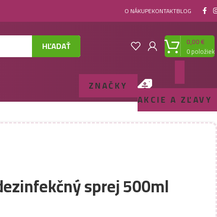
O NÁKUPE
KONTAKT
BLOG
0,00
€
HĽADAŤ
0
položiek
ZNAČKY
AKCIE A ZĽAVY
dezinfekčný sprej 500ml