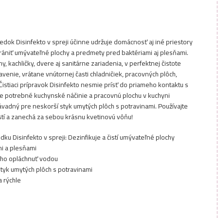
riedok Disinfekto v spreji účinne udržuje domácnosť aj iné priestory
hrániť umývateľné plochy a predmety pred baktériami aj plesňami.
y, kachličky, dvere aj sanitárne zariadenia, v perfektnej čistote
enie, vrátane vnútornej časti chladničiek, pracovných plôch,
istiaci prípravok Disinfekto nesmie prísť do priameho kontaktu s
 je potrebné kuchynské náčinie a pracovnú plochu v kuchyni
ávadný pre neskorší styk umytých plôch s potravinami. Používajte
stí a zanechá za sebou krásnu kvetinovú vôňu!
edku Disinfekto v spreji: Dezinfikuje a čistí umývateľné plochy
mi a plesňami
né ho opláchnuť vodou
tyk umytých plôch s potravinami
a rýchle