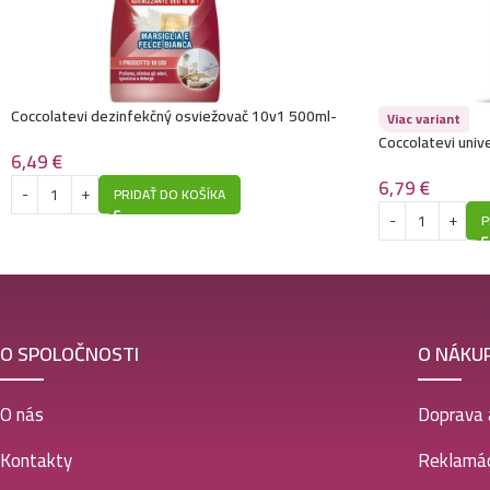
Coccolatevi dezinfekčný osviežovač 10v1 500ml-
Viac variant
Marsiglia E Felce Bianca
Coccolatevi unive
6,49
€
750ml- Bloomalco
6,79
€
PRIDAŤ DO KOŠÍKA
P
O SPOLOČNOSTI
O NÁKU
O nás
Doprava 
Kontakty
Reklamác