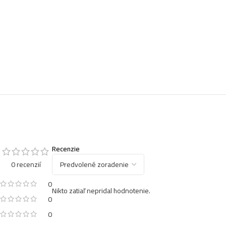
Recenzie
0 recenzií
0
Nikto zatiaľ nepridal hodnotenie.
0
0