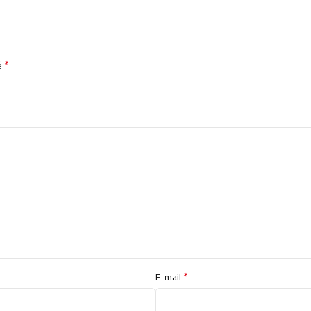
*
é
*
E-mail