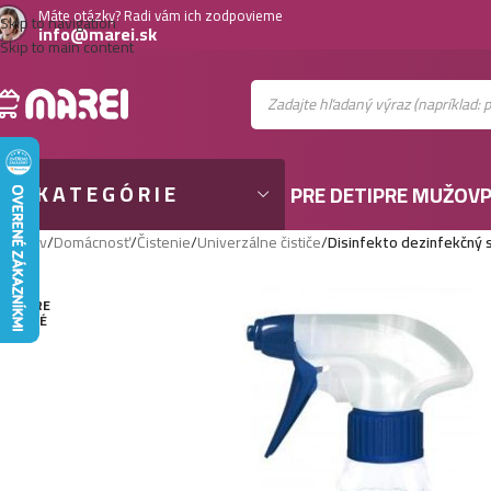
Máte otázky? Radi vám ich zodpovieme
Skip to navigation
info@marei.sk
Skip to main content
KATEGÓRIE
PRE DETI
PRE MUŽOV
P
Domov
/
Domácnosť
/
Čistenie
/
Univerzálne čističe
/
Disinfekto dezinfekčný 
VYPRE
DANÉ