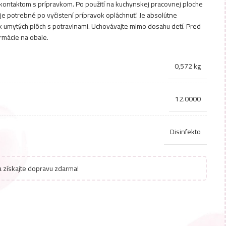
 kontaktom s prípravkom. Po použití na kuchynskej pracovnej ploche
je potrebné po vyčistení prípravok opláchnuť. Je absolútne
 umytých plôch s potravinami. Uchovávajte mimo dosahu detí. Pred
ormácie na obale.
0,572 kg
12.0000
Disinfekto
 získajte dopravu zdarma!