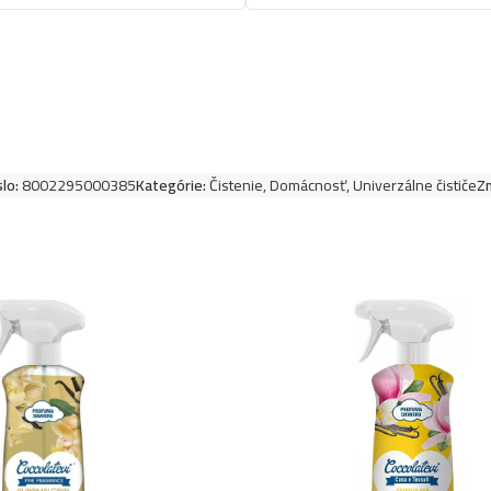
slo:
8002295000385
Kategórie:
Čistenie
,
Domácnosť
,
Univerzálne čističe
Zn