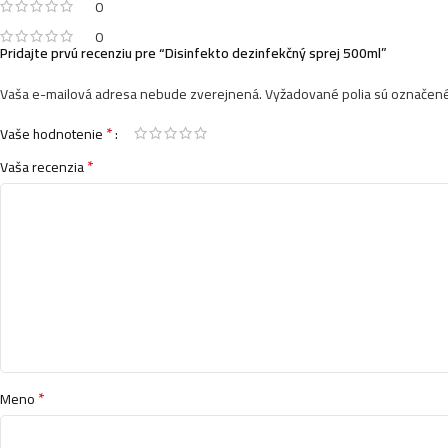
0
0
Pridajte prvú recenziu pre “Disinfekto dezinfekčný sprej 500ml”
Vaša e-mailová adresa nebude zverejnená.
Vyžadované polia sú označen
*
Vaše hodnotenie
*
Vaša recenzia
*
Meno