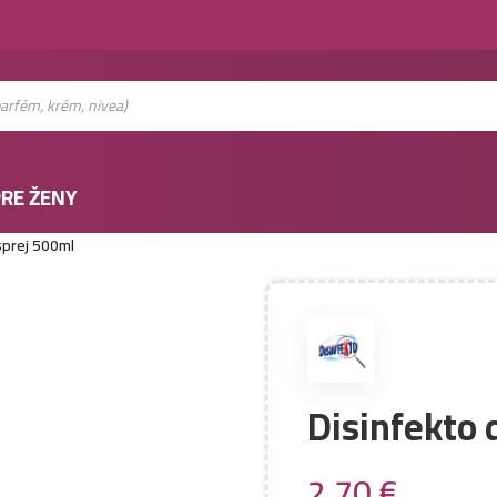
RE ŽENY
sprej 500ml
Disinfekto 
2,70
€