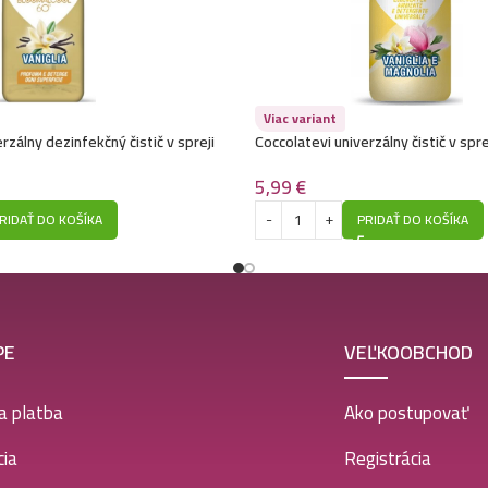
Viac variant
rzálny dezinfekčný čistič v spreji
Coccolatevi univerzálny čistič v spr
ol- Vaniglia
Vaniglia E Magnolia
5,99
€
RIDAŤ DO KOŠÍKA
PRIDAŤ DO KOŠÍKA
PE
VEĽKOOBCHOD
a platba
Ako postupovať
ia
Registrácia