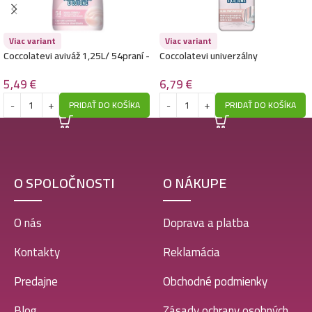
Viac variant
Viac variant
Coccolatevi aviváž 1,25L/ 54praní -
Coccolatevi univerzálny
Fiori Di Loto E Cotone
dezinfekčný čistič v spreji 750ml-
Bloomalcool- Fiori Di Loto E Cotone
5,49
€
6,79
€
PRIDAŤ DO KOŠÍKA
PRIDAŤ DO KOŠÍKA
O SPOLOČNOSTI
O NÁKUPE
O nás
Doprava a platba
Kontakty
Reklamácia
Predajne
Obchodné podmienky
Blog
Zásady ochrany osobných