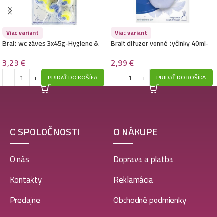
Viac variant
Viac variant
Brait wc záves 3x45g-Hygiene &
Brait difuzer vonné tyčinky 40ml-
Fresh -Oceanic
Crystal Air
3,29
€
2,99
€
PRIDAŤ DO KOŠÍKA
PRIDAŤ DO KOŠÍKA
O SPOLOČNOSTI
O NÁKUPE
O nás
Doprava a platba
Kontakty
Reklamácia
Predajne
Obchodné podmienky