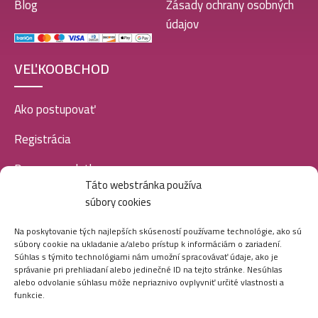
Blog
Zásady ochrany osobných
údajov
VEĽKOOBCHOD
Ako postupovať
Registrácia
Doprava a platba
Táto webstránka používa
Veľkoobchod
súbory cookies
SOCIÁLNE SIETE
Na poskytovanie tých najlepších skúseností používame technológie, ako sú
súbory cookie na ukladanie a/alebo prístup k informáciám o zariadení.
Súhlas s týmito technológiami nám umožní spracovávať údaje, ako je
správanie pri prehliadaní alebo jedinečné ID na tejto stránke. Nesúhlas
alebo odvolanie súhlasu môže nepriaznivo ovplyvniť určité vlastnosti a
funkcie.