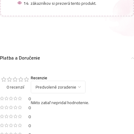
14
zákazníkov si prezerá tento produkt.
4,49
€
Brait difuzer 75ml-Spa-Frosty delight
7,79
€
Platba a Doručenie
Brait Magic flowers osviežovač vzduchu 75ml-Aqua
flower
4,49
€
Recenzie
0 recenzií
0
Nikto zatiaľ nepridal hodnotenie.
0
0
0