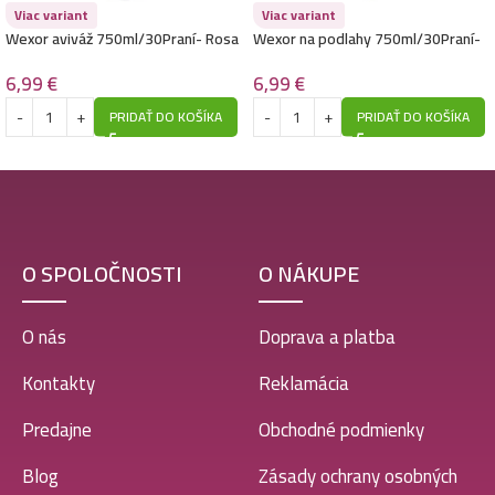
Viac variant
Viac variant
Wexor aviváž 750ml/30Praní- Rosa
Wexor na podlahy 750ml/30Praní-
Indiana, Violetta E Fiori di Zenzero
Zagara, Fior di Loto e Accordo
Mediterraneo
6,99
€
6,99
€
PRIDAŤ DO KOŠÍKA
PRIDAŤ DO KOŠÍKA
O SPOLOČNOSTI
O NÁKUPE
O nás
Doprava a platba
Kontakty
Reklamácia
Predajne
Obchodné podmienky
Blog
Zásady ochrany osobných