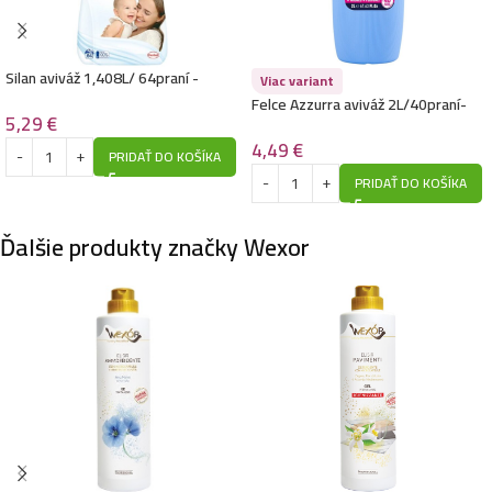
Silan aviváž 1,408L/ 64praní -
Viac variant
Sensitive & Baby
Felce Azzurra aviváž 2L/40praní-
5,29
€
Lavanda
4,49
€
PRIDAŤ DO KOŠÍKA
PRIDAŤ DO KOŠÍKA
Ďalšie produkty značky Wexor