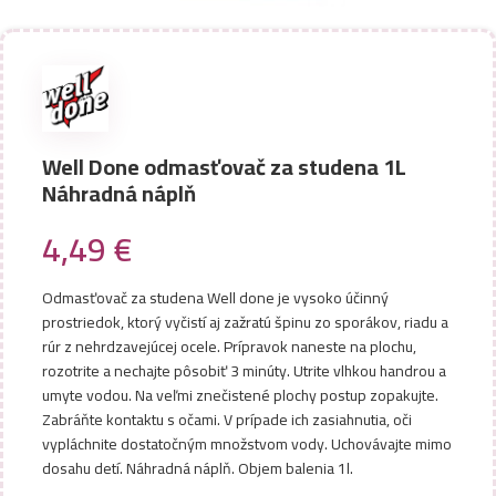
Well Done odmasťovač za studena 1L
Náhradná náplň
4,49
€
Odmasťovač za studena Well done je vysoko účinný
prostriedok, ktorý vyčistí aj zažratú špinu zo sporákov, riadu a
rúr z nehrdzavejúcej ocele. Prípravok naneste na plochu,
rozotrite a nechajte pôsobiť 3 minúty. Utrite vlhkou handrou a
umyte vodou. Na veľmi znečistené plochy postup zopakujte.
Zabráňte kontaktu s očami. V prípade ich zasiahnutia, oči
vypláchnite dostatočným množstvom vody. Uchovávajte mimo
dosahu detí. Náhradná náplň. Objem balenia 1l.