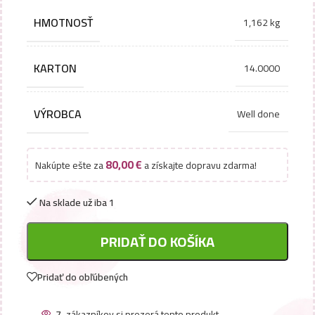
HMOTNOSŤ
1,162 kg
KARTON
14.0000
VÝROBCA
Well done
80,00
€
Nakúpte ešte za
a získajte dopravu zdarma!
Na sklade už iba 1
PRIDAŤ DO KOŠÍKA
Pridať do obľúbených
7
zákazníkov si prezerá tento produkt.