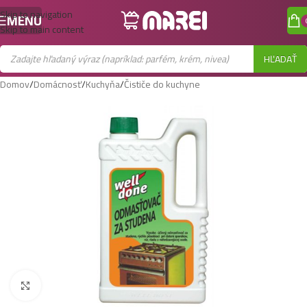
Skip to navigation
MENU
Skip to main content
HĽADAŤ
Domov
/
Domácnosť
/
Kuchyňa
/
Čističe do kuchyne
Zobraziť väčší obrázok