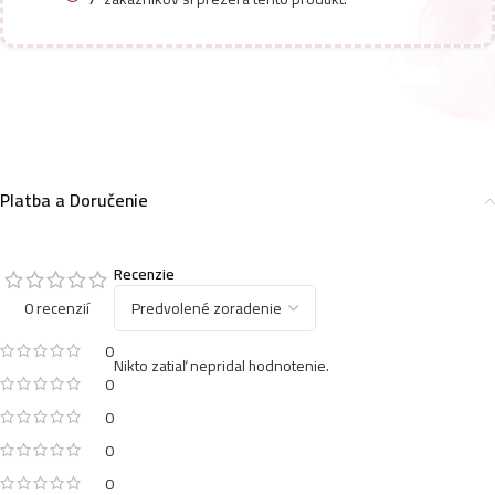
Platba a Doručenie
Recenzie
0 recenzií
0
Nikto zatiaľ nepridal hodnotenie.
0
0
0
0