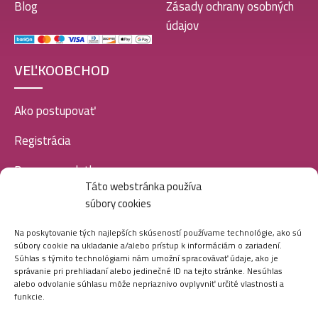
Blog
Zásady ochrany osobných
údajov
VEĽKOOBCHOD
Ako postupovať
Registrácia
Doprava a platba
Táto webstránka používa
Veľkoobchod
súbory cookies
SOCIÁLNE SIETE
Na poskytovanie tých najlepších skúseností používame technológie, ako sú
súbory cookie na ukladanie a/alebo prístup k informáciám o zariadení.
Súhlas s týmito technológiami nám umožní spracovávať údaje, ako je
správanie pri prehliadaní alebo jedinečné ID na tejto stránke. Nesúhlas
alebo odvolanie súhlasu môže nepriaznivo ovplyvniť určité vlastnosti a
funkcie.