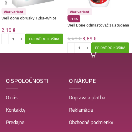
Viac variant
Viac variant
Well done obrusky 12ks-White
-18%
Well Done odmasťovač za studena
2,19
€
750ml-Pena
4,49
€
3,69
€
PRIDAŤ DO KOŠÍKA
PRIDAŤ DO KOŠÍKA
O SPOLOČNOSTI
O NÁKUPE
O nás
Doprava a platba
Kontakty
Reklamácia
Predajne
Obchodné podmienky