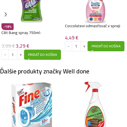
Coccolatevi odmasťovač v spreji
-18%
750ml- Marsiglia E Rosa
Cilit Bang spray 750ml-
4,49
€
Odmastňovač
3,99
€
3,29
€
PRIDAŤ DO KOŠÍKA
PRIDAŤ DO KOŠÍKA
Ďalšie produkty značky Well done