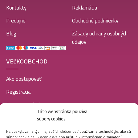
Kontakty
Reklamácia
Predajne
Obchodné podmienky
Blog
Zásady ochrany osobných
údajov
VEĽKOOBCHOD
Ako postupovať
Registrácia
Doprava a platba
Táto webstránka používa
Veľkoobchod
súbory cookies
SOCIÁLNE SIETE
Na poskytovanie tých najlepších skúseností používame technológie, ako sú
súbory cookie na ukladanie a/alebo prístup k informáciám o zariadení.