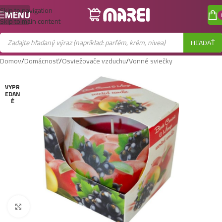
Skip to navigation
MENU
Skip to main content
HĽADAŤ
Domov
/
Domácnosť
/
Osviežovače vzduchu
/
Vonné sviečky
VYPR
EDAN
É
Zobraziť väčší obrázok