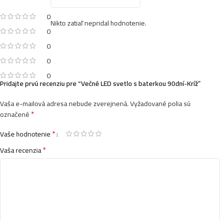
0
Nikto zatiaľ nepridal hodnotenie.
0
0
0
0
Pridajte prvú recenziu pre “Večné LED svetlo s baterkou 90dní-Kríž”
Vaša e-mailová adresa nebude zverejnená.
Vyžadované polia sú
*
označené
*
Vaše hodnotenie
*
Vaša recenzia