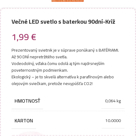
Večné LED svetlo s baterkou 90dní-Kríž
1,99
€
Prezentovaný svietnik je v súprave ponúkaný s BATÉRIAMI.
Až 90 DNÍ nepretržitého svetla.
Vodeodolný, vďaka čomu odolá aj tým najdrsnejším
poveternostným podmienkam.
Ekologický – je to skvelá alternatíva k parafínovým alebo
olejovým sviečkam, pretože nevypúšťa CO2!
HMOTNOSŤ
0,064 kg
KARTON
10.0000