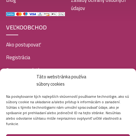
Blog
Zásady ochrany osobných
údajov
VEĽKOOBCHOD
Ako postupovať
Registrácia
Doprava a platba
Táto webstránka používa
Veľkoobchod
súbory cookies
SOCIÁLNE SIETE
Na poskytovanie tých najlepších skúseností používame technológie, ako sú
súbory cookie na ukladanie a/alebo prístup k informáciám o zariadení.
Súhlas s týmito technológiami nám umožní spracovávať údaje, ako je
správanie pri prehliadaní alebo jedinečné ID na tejto stránke. Nesúhlas
alebo odvolanie súhlasu môže nepriaznivo ovplyvniť určité vlastnosti a
funkcie.