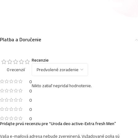
Platba a Doručenie
Recenzie
0 recenzií
0
Nikto zatiaľ nepridal hodnotenie.
0
0
0
0
Pridajte prvú recenziu pre “Uroda deo active-Extra fresh Men”
Vaša e-mailová adresa nebude zverejnená.
Vyžadované polia sú