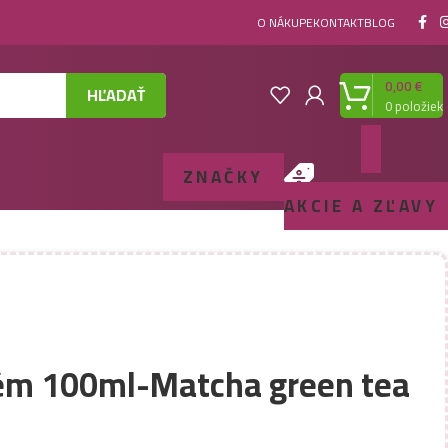
O NÁKUPE
KONTAKT
BLOG
0,00
€
HĽADAŤ
0
položiek
ZNAČKY
AKCIE A ZĽAVY
fém 100ml-Matcha green tea