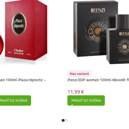
Viac variant
en 100ml-Plaza Hipnotic –
Jfenzi EDP women 100ml-Moonlit fl
 Hipnotic Poison)
– Jasmin Noir) – P120
11,99
€
RIDAŤ DO KOŠÍKA
PRIDAŤ DO KOŠÍKA