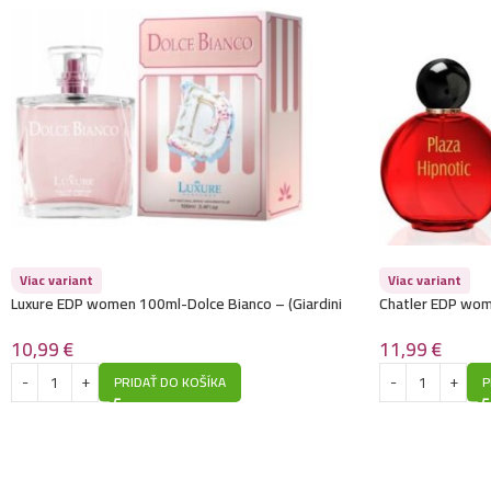
Viac variant
Viac variant
Luxure EDP women 100ml-Dolce Bianco – (Giardini
Chatler EDP wom
Di Toscana – Bianco Latte) – P1039
(Christian Dior –
10,99
€
11,99
€
PRIDAŤ DO KOŠÍKA
P