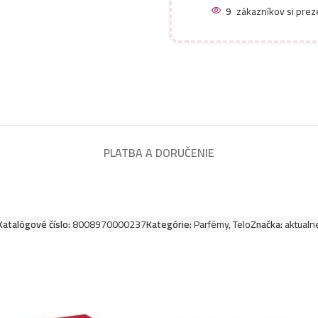
9
zákazníkov si prez
PLATBA A DORUČENIE
Katalógové číslo:
8008970000237
Kategórie:
Parfémy
,
Telo
Značka:
aktualn