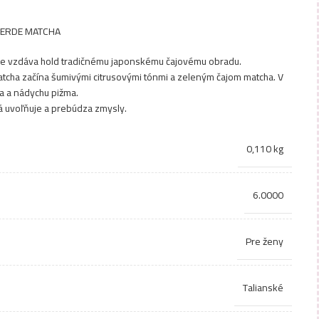
 VERDE MATCHA
ône vzdáva hold tradičnému japonskému čajovému obradu.
atcha začína šumivými citrusovými tónmi a zeleným čajom matcha. V
ia a nádychu pižma.
rá uvoľňuje a prebúdza zmysly.
0,110 kg
6.0000
Pre ženy
Talianské