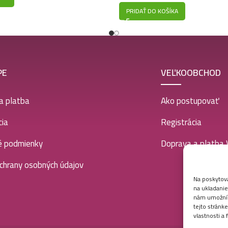
PRIDAŤ DO KOŠÍKA
PE
VEĽKOOBCHOD
a platba
Ako postupovať
ia
Registrácia
é podmienky
Doprava a platba
chrany osobných údajov
Na poskytova
na ukladanie
nám umožní s
tejto stránk
vlastnosti a 