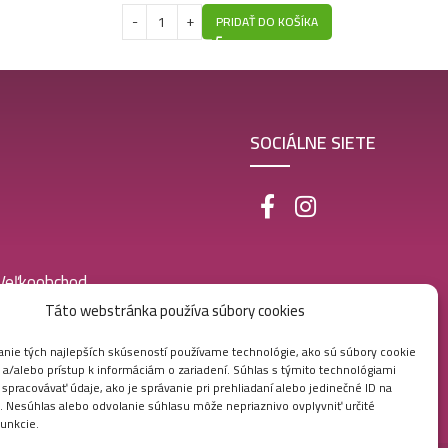
PRIDAŤ DO KOŠÍKA
SOCIÁLNE SIETE
 Veľkoobchod
Táto webstránka používa súbory cookies
nie tých najlepších skúseností používame technológie, ako sú súbory cookie
 a/alebo prístup k informáciám o zariadení. Súhlas s týmito technológiami
pracovávať údaje, ako je správanie pri prehliadaní alebo jedinečné ID na
e. Nesúhlas alebo odvolanie súhlasu môže nepriaznivo ovplyvniť určité
funkcie.