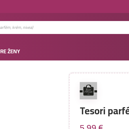
RE ŽENY
Tesori par
5,99
€