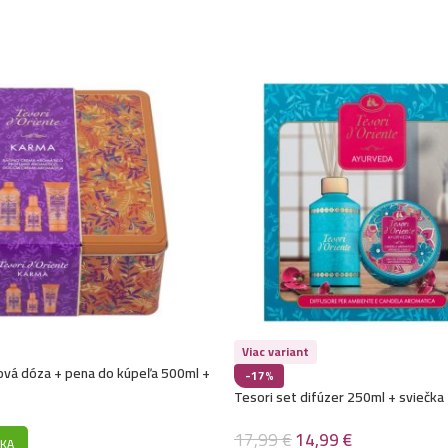
Viac variant
ová dóza + pena do kúpeľa 500ml +
-17%
0ml + parfém 100ml-Karma
Tesori set difúzer 250ml + sviečk
17,99
€
14,99
€
ÍKA