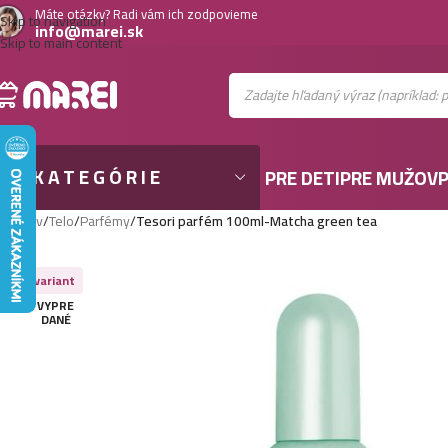
Máte otázky? Radi vám ich zodpovieme
Skip to navigation
info@marei.sk
Skip to main content
KATEGÓRIE
PRE DETI
PRE MUŽOV
P
Domov
/
Telo
/
Parfémy
/
Tesori parfém 100ml-Matcha green tea
Viac variant
VYPRE
DANÉ