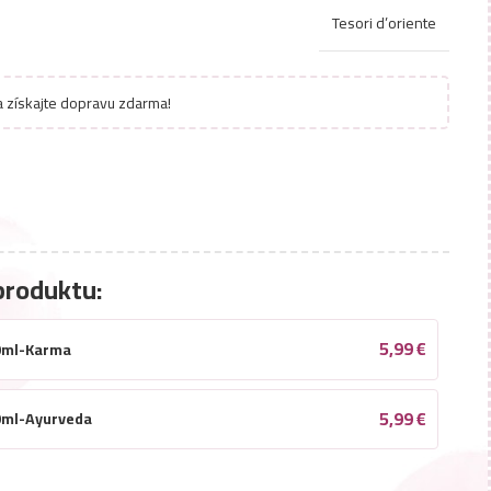
Tesori d’oriente
 získajte dopravu zdarma!
produktu:
5,99
€
0ml-Karma
5,99
€
0ml-Ayurveda