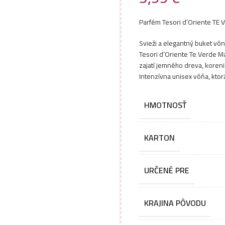
Parfém Tesori d’Oriente TE
Svieži a elegantný buket v
Tesori d’Oriente Te Verde M
zajatí jemného dreva, koren
Intenzívna unisex vôňa, kto
HMOTNOSŤ
KARTON
URČENÉ PRE
KRAJINA PÔVODU