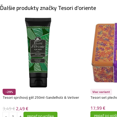
Ďalšie produkty značky Tesori d'oriente
-29%
Viac variant
Tesori sprchový gél 250ml-Sandelholz & Vetiver
Tesori set plech
sprchový gél 25
17,99
€
3,49
€
2,49
€
PRIDAŤ DO KOŠ
PRIDAŤ DO KOŠÍKA