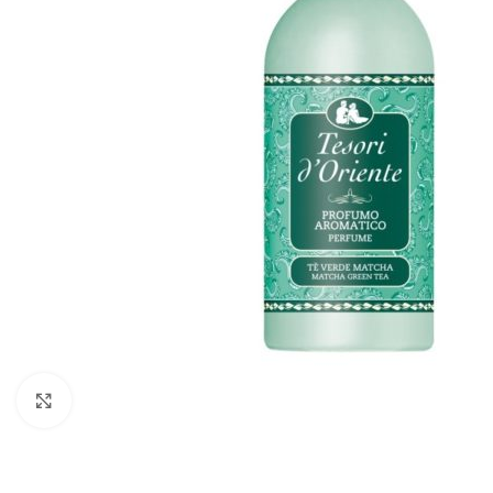
Zobraziť väčší obrázok