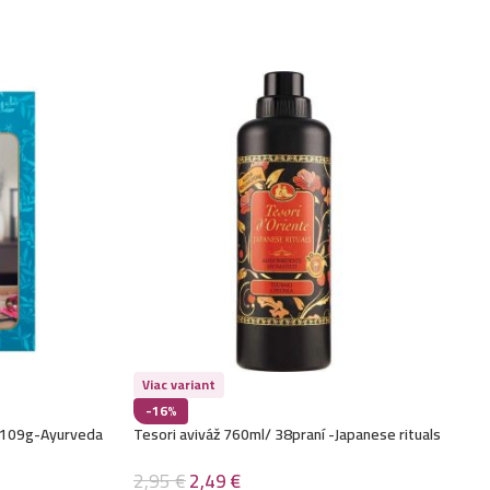
Viac variant
-16%
a 109g-Ayurveda
Tesori aviváž 760ml/ 38praní -Japanese rituals
2,95
€
2,49
€