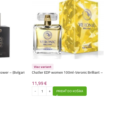
Viac variant
ower – (Bvlgari
Chatler EDP women 100ml-Veronic Brilliant –
(Versace – Yellow Diamond)
11,99
€
PRIDAŤ DO KOŠÍKA