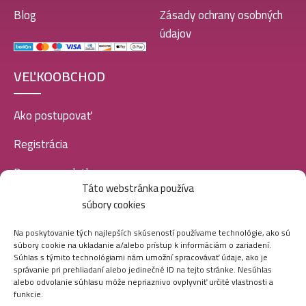
Blog
Zásady ochrany osobných
údajov
VEĽKOOBCHOD
Ako postupovať
Registrácia
Doprava a platba
Táto webstránka používa
Veľkoobchod
súbory cookies
SOCIÁLNE SIETE
Na poskytovanie tých najlepších skúseností používame technológie, ako sú
súbory cookie na ukladanie a/alebo prístup k informáciám o zariadení.
Súhlas s týmito technológiami nám umožní spracovávať údaje, ako je
správanie pri prehliadaní alebo jedinečné ID na tejto stránke. Nesúhlas
alebo odvolanie súhlasu môže nepriaznivo ovplyvniť určité vlastnosti a
funkcie.