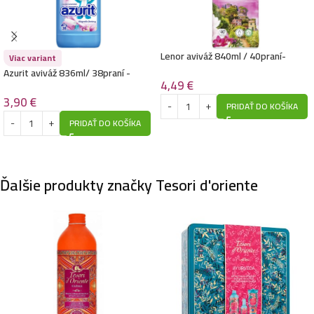
Lenor aviváž 840ml / 40praní-
Viac variant
Portofino
Azurit aviváž 836ml/ 38praní -
4,49
€
Magnolia Fantasy
3,90
€
PRIDAŤ DO KOŠÍKA
PRIDAŤ DO KOŠÍKA
Ďalšie produkty značky Tesori d'oriente