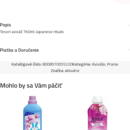
Tesori aviváž 760ml/ 38praní -Muschio Bianco
2,55
€
Popis
Tesori aviváž 760ml-Japanese rituals
Tesori aviváž 760ml/ 38praní -Ayurveda
Platba a Doručenie
2,55
€
Katalógové číslo:
8008970055220
Kategórie:
Aviváže
,
Pranie
Značka:
aktualne
Tesori aviváž 760ml/ 38praní -Thalasso Therapy
2,95
€
Mohlo by sa Vám páčiť
Tesori aviváž 760ml/ 38praní -Persian Dream
2,95
€