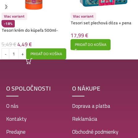
Viac variant
Viac variant
Tesori set plechová dóza + pena
-18%
do kúpeľa 500ml + sprchový gél
Tesori krém do kúpeľa 500ml-
250ml + parfém 100ml-Ayurveda
17,99
€
Karma
5,49
€
4,49
€
PRIDAŤ DO KOŠÍKA
PRIDAŤ DO KOŠÍKA
O SPOLOČNOSTI
O NÁKUPE
O nás
Doprava a platba
Kontakty
Reklamácia
Predajne
Obchodné podmienky