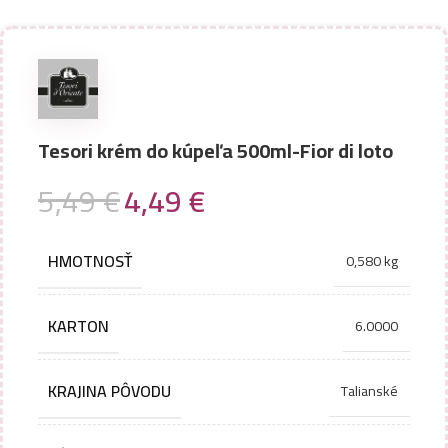
Tesori krém do kúpeľa 500ml-Fior di loto
5,49
€
4,49
€
HMOTNOSŤ
0,580 kg
KARTON
6.0000
KRAJINA PÔVODU
Talianské