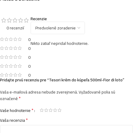
Recenzie
Tesori krém do kúpeľa 500ml-Byzantium
0 recenzií
5,49
€
4,49
€
0
Nikto zatiaľ nepridal hodnotenie.
0
0
Tesori krém do kúpeľa 500ml-Ayurveda
5,49
€
4,49
€
0
0
Pridajte prvú recenziu pre “Tesori krém do kúpeľa 500ml-Fior di loto”
Vaša e-mailová adresa nebude zverejnená.
Vyžadované polia sú
Tesori krém do kúpeľa 500ml-Jasmine di g
*
označené
5,49
€
4,49
€
*
Vaše hodnotenie
*
Vaša recenzia