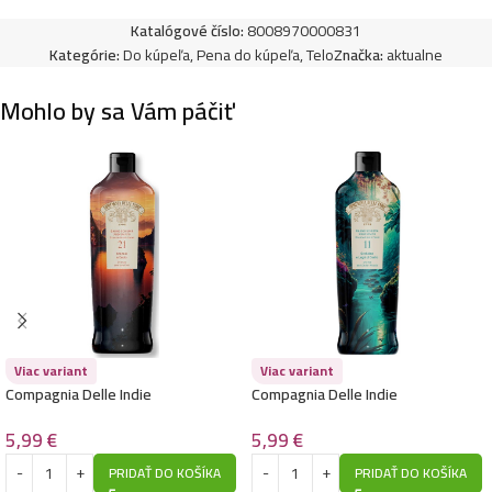
Katalógové číslo:
8008970000831
Kategórie:
Do kúpeľa
,
Pena do kúpeľa
,
Telo
Značka:
aktualne
Mohlo by sa Vám páčiť
Viac variant
Viac variant
Compagnia Delle Indie
Compagnia Delle Indie
parfumovaná pena do kúpeľa
parfumovaná pena do kúpeľa
500ml- 21 Arancia Cuoio
500ml- 11 Orchidea E Legni Di
5,99
€
5,99
€
Cedro
PRIDAŤ DO KOŠÍKA
PRIDAŤ DO KOŠÍKA