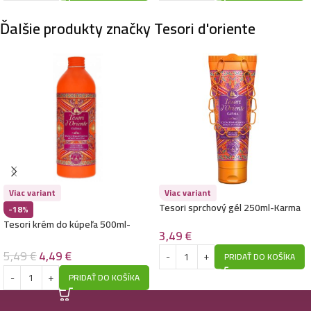
Ďalšie produkty značky Tesori d'oriente
Viac variant
Viac variant
Tesori sprchový gél 250ml-Karma
-18%
Tesori krém do kúpeľa 500ml-
3,49
€
Karma
5,49
€
4,49
€
PRIDAŤ DO KOŠÍKA
PRIDAŤ DO KOŠÍKA