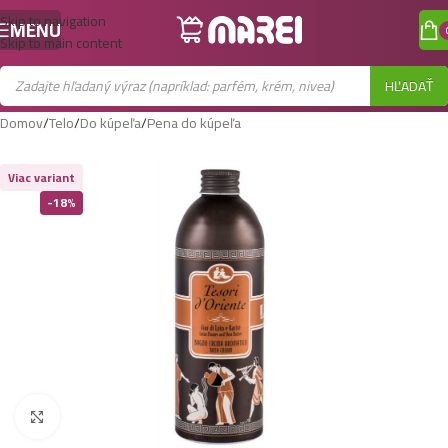
Skip to navigation
MENU
Skip to main content
HĽADAŤ
Domov
/
Telo
/
Do kúpeľa
/
Pena do kúpeľa
Viac variant
-18%
Zobraziť väčší obrázok