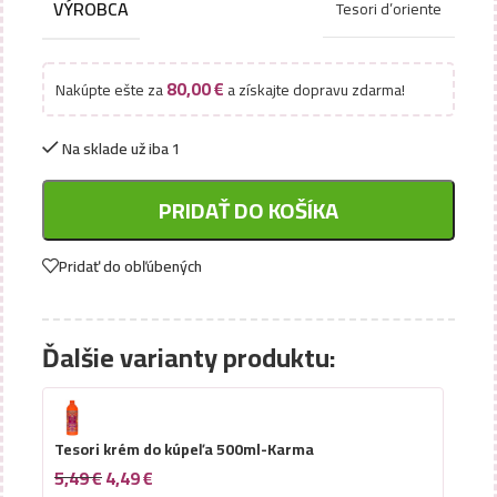
VÝROBCA
Tesori d’oriente
80,00
€
Nakúpte ešte za
a získajte dopravu zdarma!
Na sklade už iba 1
PRIDAŤ DO KOŠÍKA
Pridať do obľúbených
Ďalšie varianty produktu:
Tesori krém do kúpeľa 500ml-Karma
5,49
€
4,49
€