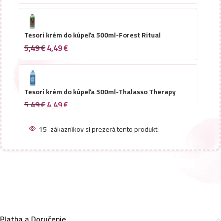
Tesori krém do kúpeľa 500ml-Forest Ritual
5,49
€
4,49
€
Tesori krém do kúpeľa 500ml-Thalasso Therapy
5,49
€
4,49
€
15
zákazníkov si prezerá tento produkt.
Tesori krém do kúpeľa 500ml-Muschio bian
5,49
€
4,49
€
Tesori krém do kúpeľa 500ml-Sandalo/Vetr
5,49
€
4,49
€
Platba a Doručenie