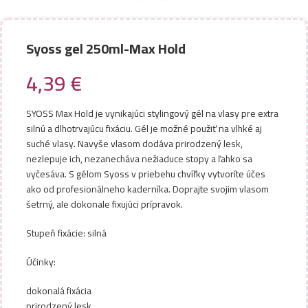
Syoss gel 250ml-Max Hold
4,39
€
SYOSS Max Hold je vynikajúci stylingový gél na vlasy pre extra
silnú a dlhotrvajúcu fixáciu. Gél je možné použiť na vlhké aj
suché vlasy. Navyše vlasom dodáva prirodzený lesk,
nezlepuje ich, nezanecháva nežiaduce stopy a ľahko sa
vyčesáva. S gélom Syoss v priebehu chvíľky vytvoríte účes
ako od profesionálneho kaderníka. Doprajte svojim vlasom
šetrný, ale dokonale fixujúci prípravok.
Stupeň fixácie: silná
Účinky:
dokonalá fixácia
prirodzený lesk