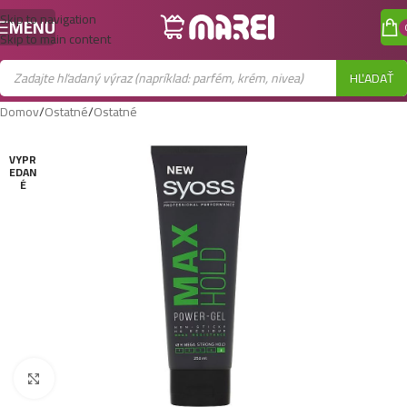
Skip to navigation
MENU
Skip to main content
HĽADAŤ
Domov
/
Ostatné
/
Ostatné
VYPR
EDAN
É
Zobraziť väčší obrázok