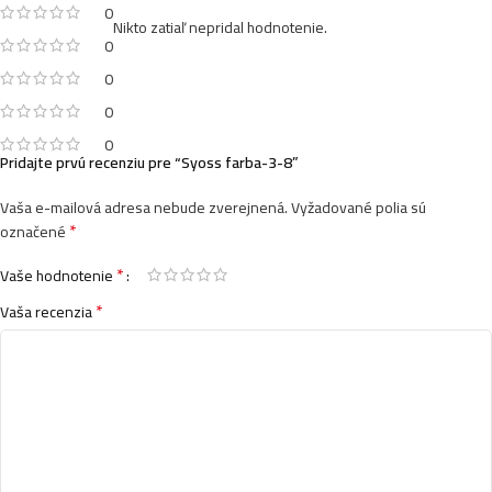
0
Nikto zatiaľ nepridal hodnotenie.
0
0
0
0
Pridajte prvú recenziu pre “Syoss farba-3-8”
Vaša e-mailová adresa nebude zverejnená.
Vyžadované polia sú
*
označené
*
Vaše hodnotenie
*
Vaša recenzia