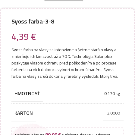
Syoss farba-3-8
4,39
€
Syoss farba na vlasy sa intenzívne a šetrne stará o vlasy a
zmierňuje ich lámavosť až o 70 %. Technológia Salonplex
poskytuje vlasom ochranu pred poškodením a po procese
farbenia na nich dokonca vytvorí ochrannú bariéru. Syoss
farba na vlasy zaručí dokonalý farebný výsledok, ktorý trvá.
HMOTNOSŤ
0,170 kg
KARTON
3.0000
80,00
€