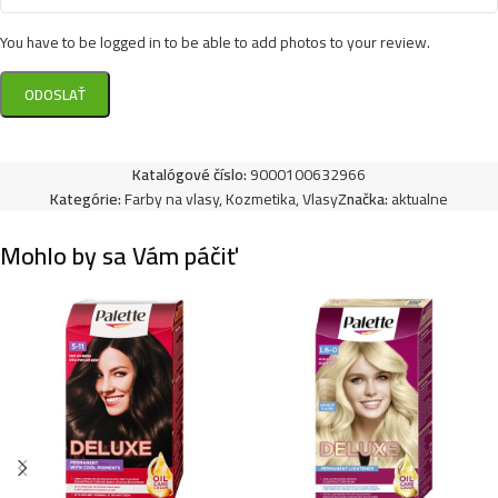
5,99
€
You have to be logged in to be able to add photos to your review.
Syoss farba na vlasy 50ml- 7-5- Prirodzene
popolavo plavá
5,99
€
Katalógové číslo:
9000100632966
Kategórie:
Farby na vlasy
,
Kozmetika
,
Vlasy
Značka:
aktualne
Mohlo by sa Vám páčiť
Syoss farba na vlasy 50ml- 13-0- Ultra zosvetlovač
5,99
€
Syoss farba na vlasy 50ml- 10-55- Ultra platinová
blond
5,99
€