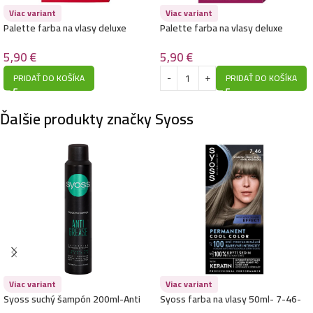
Viac variant
Viac variant
Syoss farba na vlasy 50ml- 12-59- Chladná platinová
Palette farba na vlasy deluxe
Palette farba na vlasy deluxe
blond
50ml- 5-11- Svetlá popolavo
50ml- L6-0- Ultra blond
5,99
€
hnedá
5,90
€
5,90
€
PRIDAŤ DO KOŠÍKA
PRIDAŤ DO KOŠÍKA
Syoss farba na vlasy 50ml- 4-15- Popolavý chróm
Ďalšie produkty značky Syoss
5,99
€
Syoss farba na vlasy 50ml- 4-8- Čokoládovo hnedá
5,99
€
Syoss farba na vlasy 50ml- 5-8- Orieškovo hnedá
5,99
€
Viac variant
Viac variant
Syoss suchý šampón 200ml-Anti
Syoss farba na vlasy 50ml- 7-46-
Grease
Chladná stredná blond