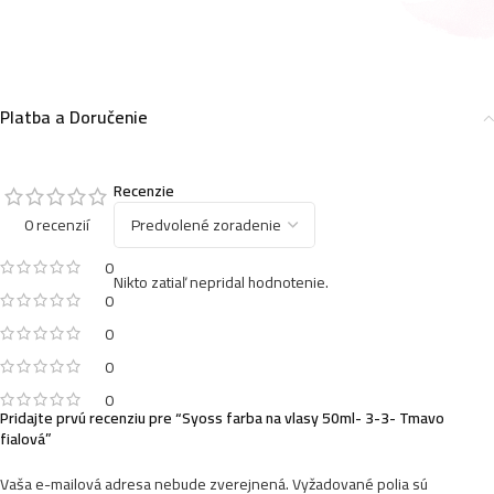
Syoss farba na vlasy 50ml- 5-29- Intenzivná červená
5,99
€
Platba a Doručenie
Syoss farba na vlasy 50ml- 6-46- Chladná tmavá
blond
5,99
€
Recenzie
0 recenzií
0
Nikto zatiaľ nepridal hodnotenie.
Syoss farba na vlasy 50ml- 10-53- Chladná svetlá
0
blond 50
5,99
€
0
0
0
Pridajte prvú recenziu pre “Syoss farba na vlasy 50ml- 3-3- Tmavo
Syoss farba na vlasy 50ml- 9-53- Žiarivo strieborná
fialová”
5,99
€
Vaša e-mailová adresa nebude zverejnená.
Vyžadované polia sú