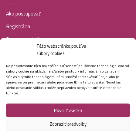
Ako postupovať
Syoss farba na vlasy 50ml- 3-1- Tmavo hnedá
5,99
€
Registrácia
Doprava a platba
Táto webstránka používa
Veľkoobchod
Syoss farba na vlasy 50ml- 4-1- Stredne hnedá
súbory cookies
5,99
€
SOCIÁLNE SIETE
Na poskytovanie tých najlepších skúseností používame technológie, ako sú
súbory cookie na ukladanie a/alebo prístup k informáciám o zariadení.
Súhlas s týmito technológiami nám umožní spracovávať údaje, ako je
správanie pri prehliadaní alebo jedinečné ID na tejto stránke. Nesúhlas
alebo odvolanie súhlasu môže nepriaznivo ovplyvniť určité vlastnosti a
funkcie.
Povoliť všetko
Marei.sk - Všetky práva vyhradené - 2026
Zobraziť predvoľby
Vytvorila digitálna agentúra
Ametica.