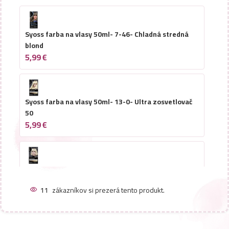
Syoss farba na vlasy 50ml- 7-46- Chladná stredná
blond
5,99
€
Syoss farba na vlasy 50ml- 13-0- Ultra zosvetlovač
50
5,99
€
Syoss farba na vlasy 50ml- 13-5- Platinový
zosvetlovač 50
11
zákazníkov si prezerá tento produkt.
5,99
€