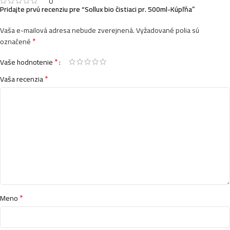
0
Pridajte prvú recenziu pre “Sollux bio čistiaci pr. 500ml-Kúpľňa”
Vaša e-mailová adresa nebude zverejnená.
Vyžadované polia sú
*
označené
*
Vaše hodnotenie
*
Vaša recenzia
*
Meno