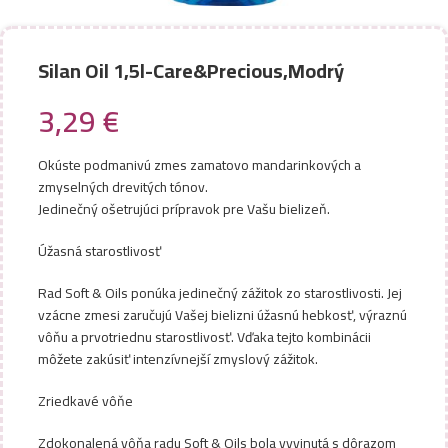
Silan Oil 1,5l-Care&Precious,Modrý
3,29
€
Okúste podmanivú zmes zamatovo mandarinkových a
zmyselných drevitých tónov.
Jedinečný ošetrujúci prípravok pre Vašu bielizeň.
Úžasná starostlivosť
Rad Soft & Oils ponúka jedinečný zážitok zo starostlivosti. Jej
vzácne zmesi zaručujú Vašej bielizni úžasnú hebkosť, výraznú
vôňu a prvotriednu starostlivosť. Vďaka tejto kombinácii
môžete zakúsiť intenzívnejší zmyslový zážitok.
Zriedkavé vôňe
Zdokonalená vôňa radu Soft & Oils bola vyvinutá s dôrazom