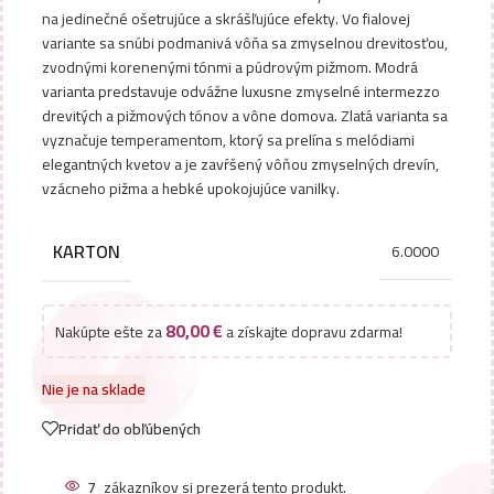
na jedinečné ošetrujúce a skrášľujúce efekty. Vo fialovej
variante sa snúbi podmanivá vôňa sa zmyselnou drevitosťou,
zvodnými korenenými tónmi a púdrovým pižmom. Modrá
varianta predstavuje odvážne luxusne zmyselné intermezzo
drevitých a pižmových tónov a vône domova. Zlatá varianta sa
vyznačuje temperamentom, ktorý sa prelína s melódiami
elegantných kvetov a je zavŕšený vôňou zmyselných drevín,
vzácneho pižma a hebké upokojujúce vanilky.
KARTON
6.0000
80,00
€
Nakúpte ešte za
a získajte dopravu zdarma!
Nie je na sklade
Pridať do obľúbených
7
zákazníkov si prezerá tento produkt.