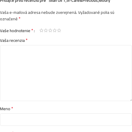
Pridajte prvú recenziu pre “Silan Oil 1,5l-Care&Precious,Modrý”
Vaša e-mailová adresa nebude zverejnená.
Vyžadované polia sú
*
označené
*
Vaše hodnotenie
*
Vaša recenzia
*
Meno