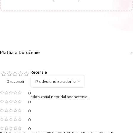
Platba a Doručenie
Recenzie
0 recenzií
0
Nikto zatiaľ nepridal hodnotenie.
0
0
0
0