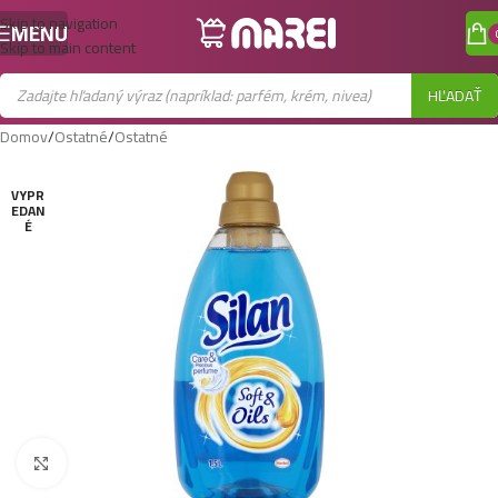
Skip to navigation
MENU
Skip to main content
HĽADAŤ
Domov
/
Ostatné
/
Ostatné
VYPR
EDAN
É
Zobraziť väčší obrázok