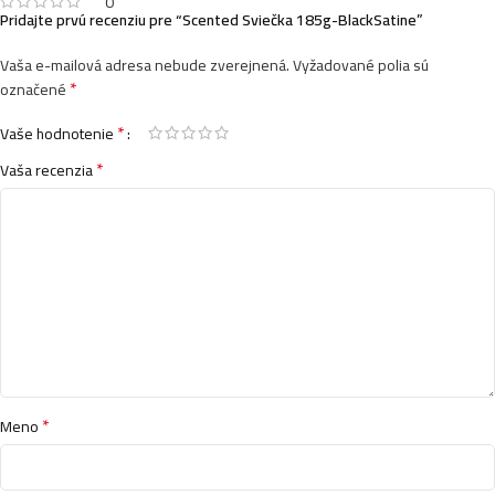
0
Pridajte prvú recenziu pre “Scented Sviečka 185g-BlackSatine”
Vaša e-mailová adresa nebude zverejnená.
Vyžadované polia sú
*
označené
*
Vaše hodnotenie
*
Vaša recenzia
*
Meno