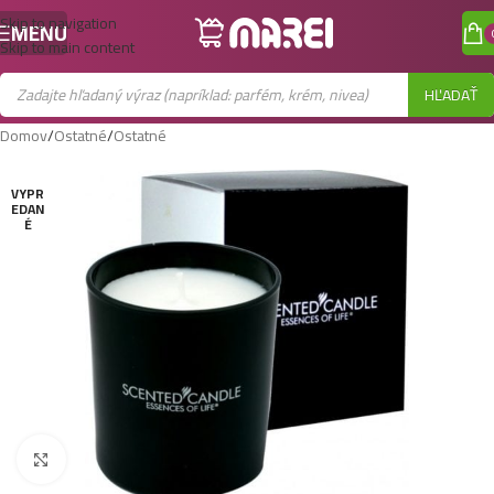
Skip to navigation
MENU
Skip to main content
HĽADAŤ
Domov
/
Ostatné
/
Ostatné
VYPR
EDAN
É
Zobraziť väčší obrázok