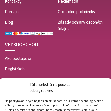
Kontakty
Reklamácia
Predajne
Obchodné podmienky
Blog
Zásady ochrany osobných
údajov
VEĽKOOBCHOD
Ako postupovať
Registrácia
Doprava a platba
Táto webstránka používa
Veľkoobchod
súbory cookies
SOCIÁLNE SIETE
Na poskytovanie tých najlepších skúseností používame technológie, ako sú
súbory cookie na ukladanie a/alebo prístup k informáciám o zariadení.
Súhlas s týmito technológiami nám umožní spracovávať údaje, ako je