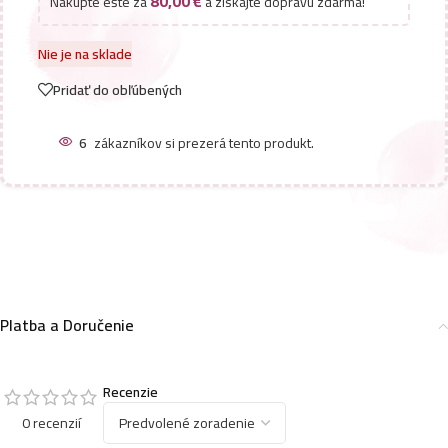
80,00
€
Nakúpte ešte za
a získajte dopravu zdarma!
Nie je na sklade
Pridať do obľúbených
6
zákazníkov si prezerá tento produkt.
Platba a Doručenie
Recenzie
0 recenzií