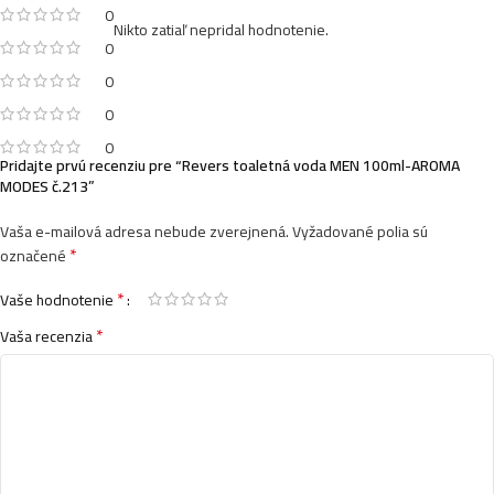
0
Nikto zatiaľ nepridal hodnotenie.
0
0
0
0
Pridajte prvú recenziu pre “Revers toaletná voda MEN 100ml-AROMA
MODES č.213”
Vaša e-mailová adresa nebude zverejnená.
Vyžadované polia sú
*
označené
*
Vaše hodnotenie
*
Vaša recenzia