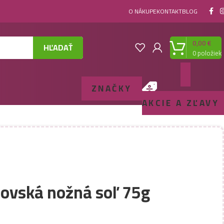
O NÁKUPE
KONTAKT
BLOG
0,00
€
HĽADAŤ
0
položiek
ZNAČKY
AKCIE A ZĽAVY
šovská nožná soľ 75g