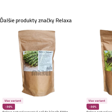
Ďalšie produkty značky Relaxa
Viac variant
Viac variant
-30%
-30%
Relaxa natural nepenivá soľ do kúpeľa 500g-
Relaxa natural n