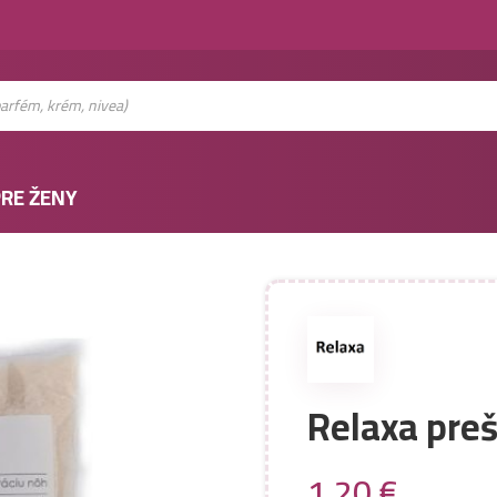
RE ŽENY
Relaxa pre
1,20
€