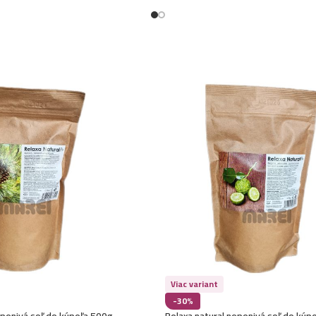
Viac variant
-30%
epenivá soľ do kúpeľa 500g-
Relaxa natural nepenivá soľ do kúp