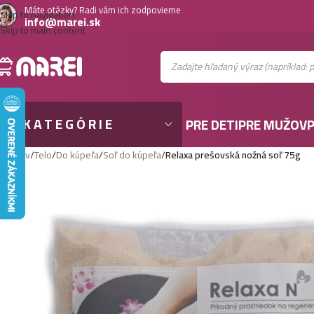
Máte otázky? Radi vám ich zodpovieme
Skip to navigation
info@marei.sk
Skip to main content
KATEGÓRIE
PRE DETI
PRE MUŽOV
P
Domov
/
Telo
/
Do kúpeľa
/
Soľ do kúpeľa
/
Relaxa prešovská nožná soľ 75g