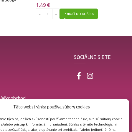
1,49
€
a 10/2024
PRIDAŤ DO KOŠÍKA
SOCIÁLNE SIETE
 Veľkoobchod
Táto webstránka používa súbory cookies
nie tých najlepších skúseností používame technológie, ako sú súbory cookie
 a/alebo prístup k informáciám o zariadení. Súhlas s týmito technológiami
pracovávať údaje, ako je správanie pri prehliadaní alebo jedinečné ID na