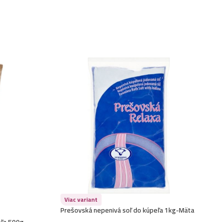
Viac variant
Prešovská nepenivá soľ do kúpeľa 1kg-Mäta
prieporná
eľa 500g-