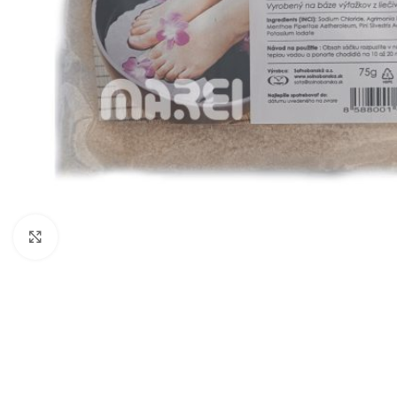
Zobraziť väčší obrázok