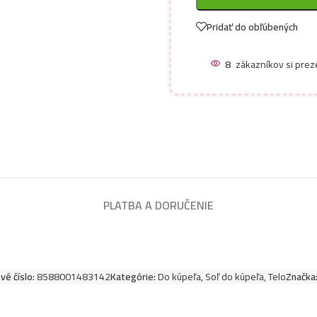
Pridať do obľúbených
8
zákazníkov si prez
PLATBA A DORUČENIE
vé číslo:
8588001483142
Kategórie:
Do kúpeľa
,
Soľ do kúpeľa
,
Telo
Značka