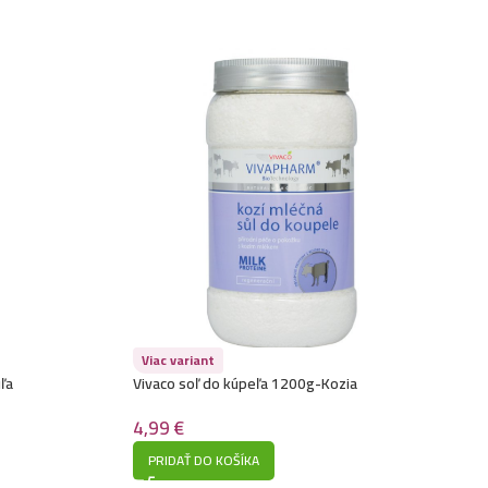
Viac variant
ľa
Vivaco soľ do kúpeľa 1200g-Kozia
4,99
€
PRIDAŤ DO KOŠÍKA