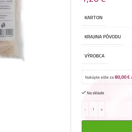
KARTON
KRAJINA PÔVODU
VÝROBCA
80,00
€
Nakúpte ešte za
a
Na sklade