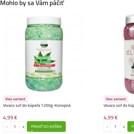
Mohlo by sa Vám páčiť
Viac variant
Viac variant
Vivaco soľ do kúpeľa 1200g-Konopná
Vivaco soľ do k
4,99
€
4,99
€
PRIDAŤ DO KOŠÍKA
P