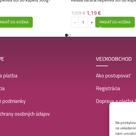
ácia 10/2024
Bergamot, aníz a citrón – Expiráci
1,69
€
1,19
€
RIDAŤ DO KOŠÍKA
PRIDAŤ DO KOŠÍKA
PE
VEĽKOOBCHOD
a platba
Ako postupovať
ia
Registrácia
é podmienky
Doprava a platba
chrany osobných údajov
Na poskytova
na ukladanie
nám umožní s