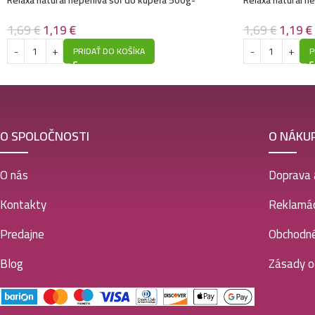
Rozmarín – Expirácia 10/2024
Borovica – Expir
1,69
€
1,19
€
1,69
€
1,19
€
PRIDAŤ DO KOŠÍKA
P
O SPOLOČNOSTI
O NÁKU
O nás
Doprava 
Kontakty
Reklamác
Predajne
Obchodn
Blog
Zásady o