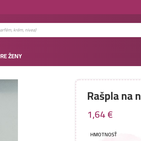
RE ŽENY
Rašpla na 
1,64
€
HMOTNOSŤ