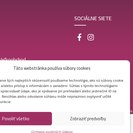
SOCIÁLNE SIETE
 Veľkoobchod
Táto webstránka používa súbory cookies
nie tých najlepších skúseností používame technológie, ako sú súbory cookie
 a/alebo prístup k informáciám o zariadení. Súhlas s týmito technológiami
pracovávať údaje, ako je správanie pri prehliadaní alebo jedinečné ID na
e. Nesúhlas alebo odvolanie súhlasu môže nepriaznivo ovplyvniť určité
funkcie.
Vytvorila digitálna agentúra
Ametica.
Povoliť všetko
Zobraziť predvoľby
Ochrana osobných údajov