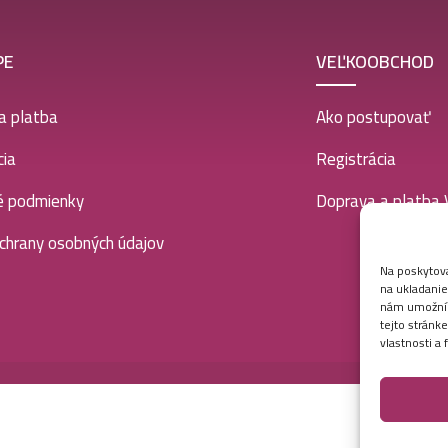
PE
VEĽKOOBCHOD
a platba
Ako postupovať
ia
Registrácia
é podmienky
Doprava a platba
chrany osobných údajov
Na poskytova
na ukladanie
nám umožní s
tejto stránk
vlastnosti a 