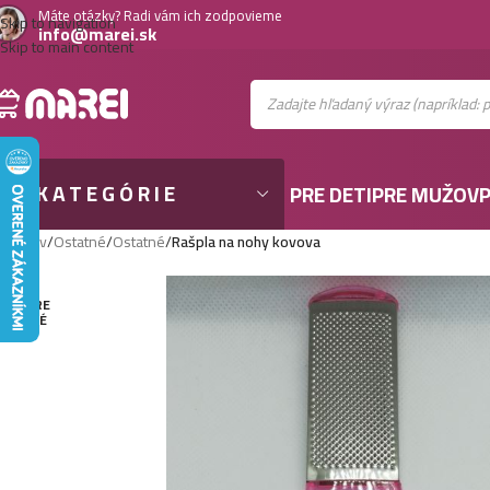
Máte otázky? Radi vám ich zodpovieme
Skip to navigation
info@marei.sk
Skip to main content
KATEGÓRIE
PRE DETI
PRE MUŽOV
P
Domov
/
Ostatné
/
Ostatné
/
Rašpla na nohy kovova
VYPRE
DANÉ