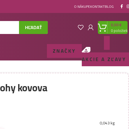
O NÁKUPE
KONTAKT
BLOG
0,00
€
HĽADAŤ
0
položiek
ZNAČKY
AKCIE A ZĽAVY
nohy kovova
0,043 kg