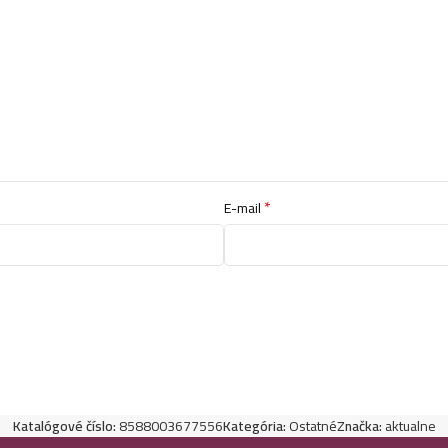
*
E-mail
Katalógové číslo:
8588003677556
Kategória:
Ostatné
Značka:
aktualne