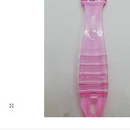
Zobraziť väčší obrázok