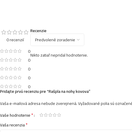
Recenzie
0 recenzií
0
Nikto zatiaľ nepridal hodnotenie.
0
0
0
0
Pridajte prvú recenziu pre “Rašpla na nohy kovova”
Vaša e-mailová adresa nebude zverejnená.
Vyžadované polia sú označen
*
Vaše hodnotenie
*
Vaša recenzia