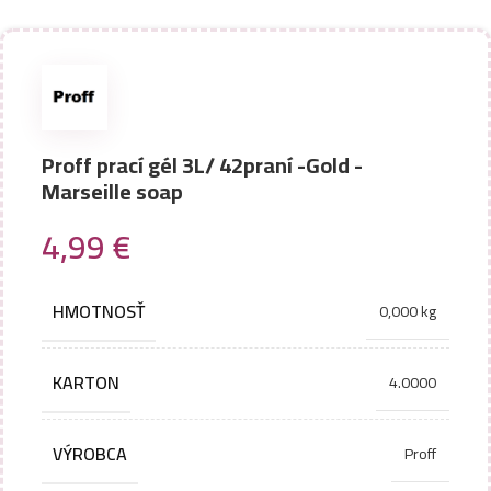
Proff prací gél 3L/ 42praní -Gold -
Marseille soap
4,99
€
HMOTNOSŤ
0,000 kg
KARTON
4.0000
VÝROBCA
Proff