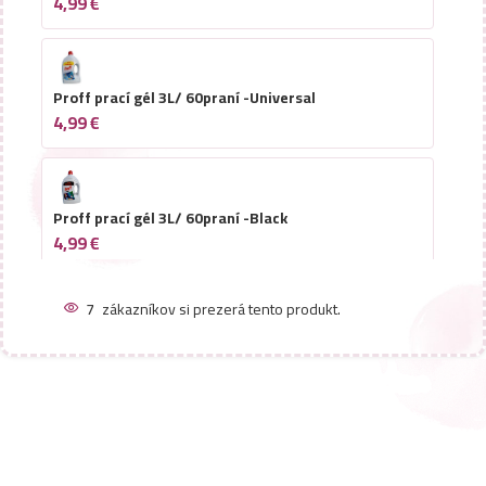
4,99
€
Proff prací gél 3L/ 60praní -Universal
4,99
€
Proff prací gél 3L/ 60praní -Black
4,99
€
7
zákazníkov si prezerá tento produkt.
Proff prací gél 3L/ 42praní -Gold -Orchid
4,99
€
Proff prací gél 3L/ 42praní -Gold -Aloe
4,99
€