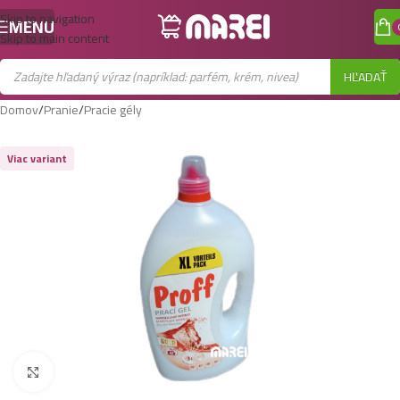
Skip to navigation
MENU
Skip to main content
HĽADAŤ
Domov
/
Pranie
/
Pracie gély
Viac variant
Zobraziť väčší obrázok