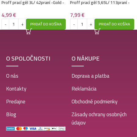
Proff prací gél 3L/ 42praní -Gold -
Proff prací gél 5,65L/ 113praní -
Sport
Color
4,99
€
7,99
€
PRIDAŤ DO KOŠÍKA
PRIDAŤ DO KOŠÍKA
O SPOLOČNOSTI
O NÁKUPE
O nás
Doprava a platba
Kontakty
Reklamácia
Predajne
Obchodné podmienky
Blog
Zásady ochrany osobných
údajov