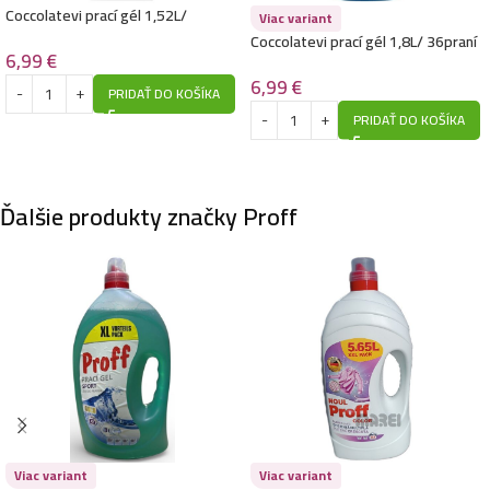
Coccolatevi prací gél 1,52L/
Viac variant
38praní -Marsiglia E Felce Bianca
Coccolatevi prací gél 1,8L/ 36praní
6,99
€
-L Originale- Color
6,99
€
PRIDAŤ DO KOŠÍKA
PRIDAŤ DO KOŠÍKA
Ďalšie produkty značky Proff
Viac variant
Viac variant