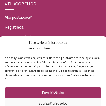
VEĽKOOBCHOD
Ako postupovať
Registrácia
Doprava a platba
Táto webstránka používa
Veľkoobchod
súbory cookies
SOCIÁLNE SIETE
Na poskytovanie tých najlepších skúseností používame technológie, ako sú
súbory cookie na ukladanie a/alebo prístup k informáciám o zariadení.
Súhlas s týmito technológiami nám umožní spracovávať údaje, ako je
správanie pri prehliadaní alebo jedinečné ID na tejto stránke. Nesúhlas
alebo odvolanie súhlasu môže nepriaznivo ovplyvniť určité vlastnosti a
funkcie.
Povoliť všetko
Marei.sk - Všetky práva vyhradené - 2026
Zobraziť predvoľby
Vytvorila digitálna agentúra
Ametica.