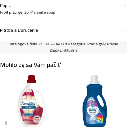
Popis
Proff prací gél 3L- Marseille soap
Proff prací gél 3L/ 42praní -Gold -Lavender
Platba a Doručenie
4,99
€
Katalógové číslo:
8594024348078
Kategórie:
Pracie gély
,
Pranie
Značka:
aktualne
Mohlo by sa Vám páčiť