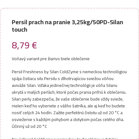
Persil prach na pranie 3,25kg/50PD-Silan
touch
8,79
€
Voňavý variant pre žiarivo biele oblečenie
Persil Freshness by Silan ColdZyme s nemeckou technológiou
spája čistiacu silu Persilu s dlhotrvajúcou sviežou vôňou
aviváže Silan. Vďaka jedinečnej technológii je vôňa Silanu
ukrytá v malých perlách, ktoré počas prania priľnú k oblečeniu.
Silan perly zabezpečia, že vaše oblečenie bude vždy svieže,
nielen keď ho vyberiete z vášho šatníka, ale aj keď ho budete
nosiť celých 24 hodín. Zažite perfektnú čistotu už od 20 °C a
osvieženie s každým pohybom a dotykom počas celého dňa.
Účinný už od 20 °C