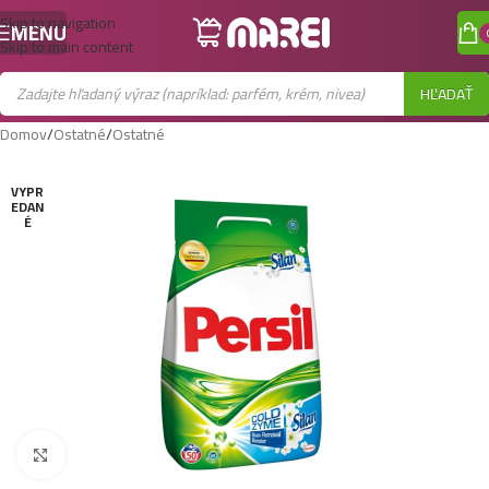
Skip to navigation
MENU
Skip to main content
HĽADAŤ
Domov
/
Ostatné
/
Ostatné
VYPR
EDAN
É
Zobraziť väčší obrázok