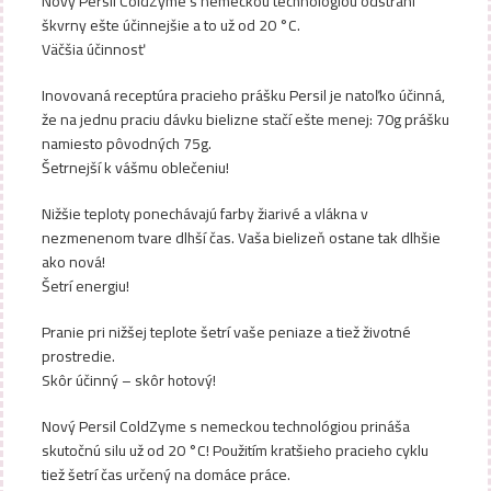
Nový Persil ColdZyme s nemeckou technológiou odstráni
škvrny ešte účinnejšie a to už od 20 °C.
Väčšia účinnosť
Inovovaná receptúra pracieho prášku Persil je natoľko účinná,
že na jednu praciu dávku bielizne stačí ešte menej: 70g prášku
namiesto pôvodných 75g.
Šetrnejší k vášmu oblečeniu!
Nižšie teploty ponechávajú farby žiarivé a vlákna v
nezmenenom tvare dlhší čas. Vaša bielizeň ostane tak dlhšie
ako nová!
Šetrí energiu!
Pranie pri nižšej teplote šetrí vaše peniaze a tiež životné
prostredie.
Skôr účinný – skôr hotový!
Nový Persil ColdZyme s nemeckou technológiou prináša
skutočnú silu už od 20 °C! Použitím kratšieho pracieho cyklu
tiež šetrí čas určený na domáce práce.