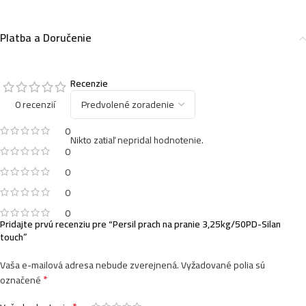
Platba a Doručenie
Recenzie
0 recenzií
0
Nikto zatiaľ nepridal hodnotenie.
0
0
0
0
Pridajte prvú recenziu pre “Persil prach na pranie 3,25kg/50PD-Silan
touch”
Vaša e-mailová adresa nebude zverejnená.
Vyžadované polia sú
*
označené