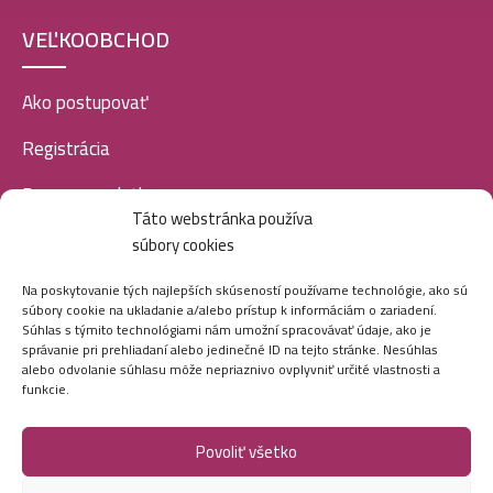
VEĽKOOBCHOD
Ako postupovať
Registrácia
Doprava a platba
Táto webstránka používa
Veľkoobchod
súbory cookies
SOCIÁLNE SIETE
Na poskytovanie tých najlepších skúseností používame technológie, ako sú
súbory cookie na ukladanie a/alebo prístup k informáciám o zariadení.
Súhlas s týmito technológiami nám umožní spracovávať údaje, ako je
správanie pri prehliadaní alebo jedinečné ID na tejto stránke. Nesúhlas
alebo odvolanie súhlasu môže nepriaznivo ovplyvniť určité vlastnosti a
funkcie.
Povoliť všetko
Marei.sk - Všetky práva vyhradené - 2026