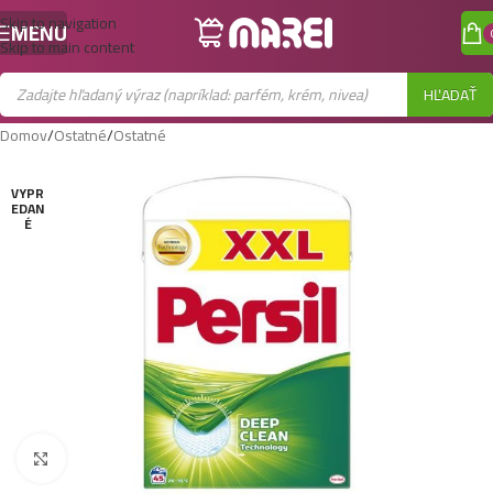
Skip to navigation
MENU
Skip to main content
HĽADAŤ
Domov
/
Ostatné
/
Ostatné
VYPR
EDAN
É
Zobraziť väčší obrázok