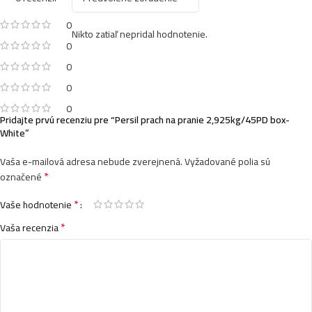
0
Nikto zatiaľ nepridal hodnotenie.
0
0
0
0
Pridajte prvú recenziu pre “Persil prach na pranie 2,925kg/45PD box-
White”
Vaša e-mailová adresa nebude zverejnená.
Vyžadované polia sú
*
označené
*
Vaše hodnotenie
*
Vaša recenzia