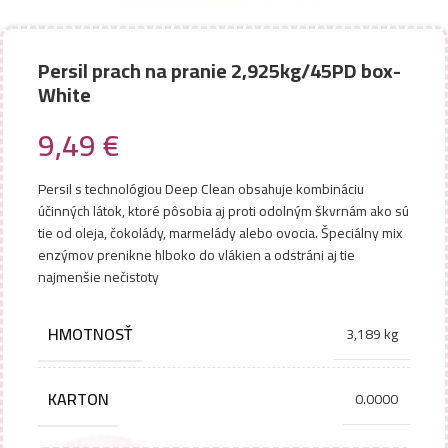
Persil prach na pranie 2,925kg/45PD box-
White
9,49
€
Persil s technológiou Deep Clean obsahuje kombináciu
účinných látok, ktoré pôsobia aj proti odolným škvrnám ako sú
tie od oleja, čokolády, marmelády alebo ovocia. Špeciálny mix
enzýmov prenikne hlboko do vlákien a odstráni aj tie
najmenšie nečistoty
HMOTNOSŤ
3,189 kg
KARTON
0.0000