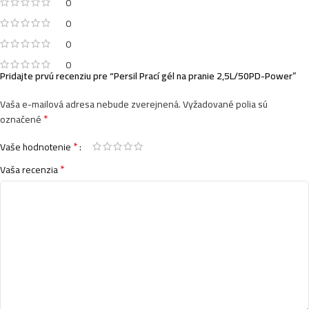
0
0
0
0
Pridajte prvú recenziu pre “Persil Prací gél na pranie 2,5L/50PD-Power”
Vaša e-mailová adresa nebude zverejnená.
Vyžadované polia sú
*
označené
*
Vaše hodnotenie
*
Vaša recenzia