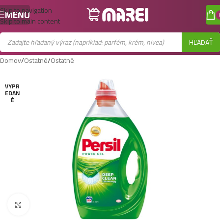
Skip to navigation
MENU
Skip to main content
HĽADAŤ
Domov
/
Ostatné
/
Ostatné
VYPR
EDAN
É
Zobraziť väčší obrázok