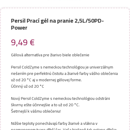
Persil Prací gél na pranie 2,5L/50PD-
Power
9,49
€
Gélová alternatíva pre žiarivo biele oblečenie
Persil ColdZyme s nemeckou technológiou je univerzálnym
riešením pre perfektnú čistotu a žiarivé farby vášho oblečenia
už od 20 °C aj v modernej gélovej forme.
Účinný už od 20 °C
Nový Persil ColdZyme s nemeckou technológiou odstráni
škvrny ešte účinnejšie a to už od 20 °C.
Šetrnejší k vášmu oblečeniu!
Nižšie teploty ponechávajú farby žiarivé a vlákna v
nezmenenom tvare dlhší čas. Vaša bielizeň tak ostane dlhšie