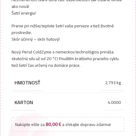
ako nová!
Šetrí energiu!
Pranie pri nižšej teplote šetrí vaše peniaze a tiež životné
prostredie.
Skôr účinný – skôr hotový!
Nový Persil ColdZyme s nemeckou technológiou prináša
skutočnú silu už od 20 °C! Použitím kratšieho pracieho cyklu
tiež šetrí čas určený na domáce práce.
HMOTNOSŤ
2,793 kg
KARTON
4.0000
80,00
€
Nakúpte ešte za
a získajte dopravu zdarma!