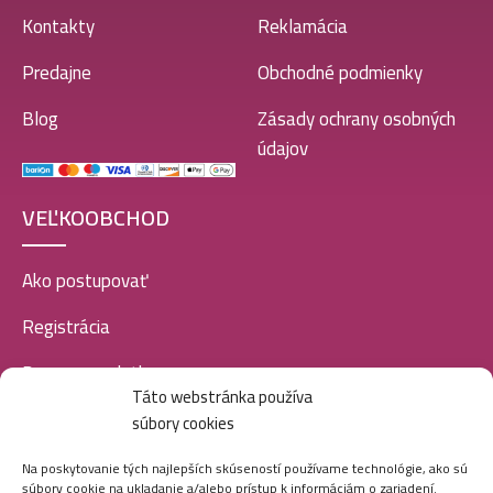
Kontakty
Reklamácia
Predajne
Obchodné podmienky
Blog
Zásady ochrany osobných
údajov
VEĽKOOBCHOD
Ako postupovať
Registrácia
Doprava a platba
Táto webstránka používa
Veľkoobchod
súbory cookies
SOCIÁLNE SIETE
Na poskytovanie tých najlepších skúseností používame technológie, ako sú
súbory cookie na ukladanie a/alebo prístup k informáciám o zariadení.