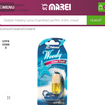
Skip to navigation
MENU
Skip to main content
HĽADAŤ
Domov
/
Ostatné
/
Ostatné
VYPR
EDAN
É
Zobraziť väčší obrázok