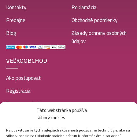
Kontakty
Reklamácia
Predajne
Obchodné podmienky
Blog
Zásady ochrany osobných
údajov
VEĽKOOBCHOD
Ako postupovať
Registrácia
Doprava a platba
Táto webstránka používa
Veľkoobchod
súbory cookies
SOCIÁLNE SIETE
Na poskytovanie tých najlepších skúseností používame technológie, ako sú
súbory cookie na ukladanie a/alebo prístup k informáciám o zariadení.