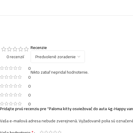
Recenzie
0 recenzií
0
Nikto zatiaľ nepridal hodnotenie.
0
0
0
0
Pridajte prvú recenziu pre “Paloma kitty osviežovač do auta 4g-Happy vani
Vaša e-mailová adresa nebude zverejnená.
Vyžadované polia sú označen
*
Vaše hodnotenie