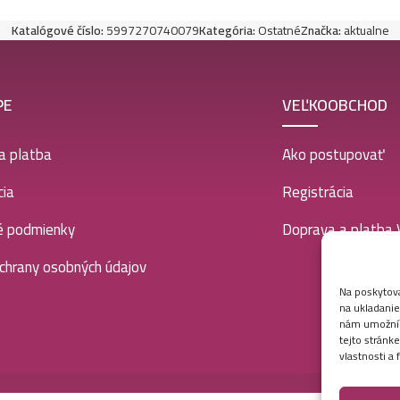
Katalógové číslo:
5997270740079
Kategória:
Ostatné
Značka:
aktualne
PE
VEĽKOOBCHOD
a platba
Ako postupovať
ia
Registrácia
é podmienky
Doprava a platba
chrany osobných údajov
Na poskytova
na ukladanie
nám umožní s
tejto stránk
vlastnosti a 