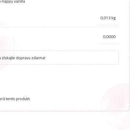
o Happy vanilla
0,013 kg
0.0000
 získajte dopravu zdarma!
erá tento produkt.