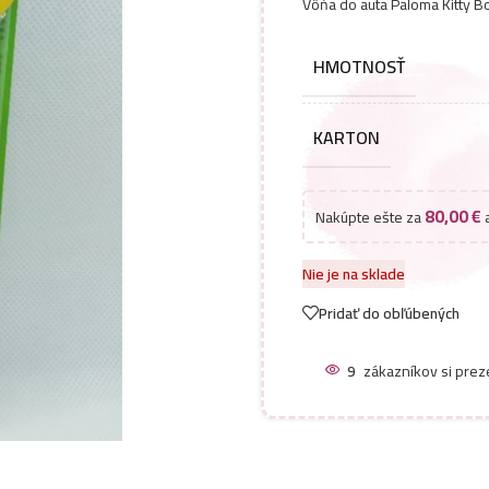
Vôňa do auta Paloma Kitty B
HMOTNOSŤ
KARTON
80,00
€
Nakúpte ešte za
a
Nie je na sklade
Pridať do obľúbených
6
zákazníkov si prez