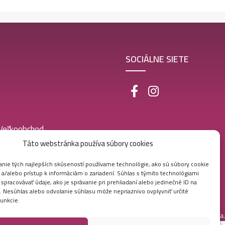
SOCIÁLNE SIETE
 Veľkoobchod
Táto webstránka používa súbory cookies
nie tých najlepších skúseností používame technológie, ako sú súbory cookie
 a/alebo prístup k informáciám o zariadení. Súhlas s týmito technológiami
pracovávať údaje, ako je správanie pri prehliadaní alebo jedinečné ID na
e. Nesúhlas alebo odvolanie súhlasu môže nepriaznivo ovplyvniť určité
funkcie.
Vytvorila digitálna agentúra
Ametica.