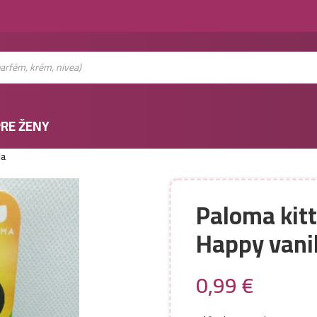
RE ŽENY
la
Paloma kitt
Happy vanil
0,99
€