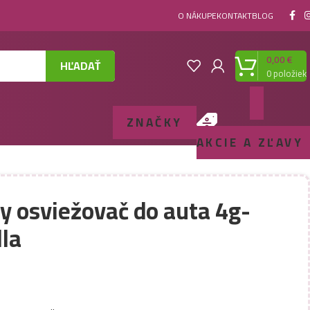
O NÁKUPE
KONTAKT
BLOG
0,00
€
HĽADAŤ
0
položiek
ZNAČKY
AKCIE A ZĽAVY
y osviežovač do auta 4g-
la