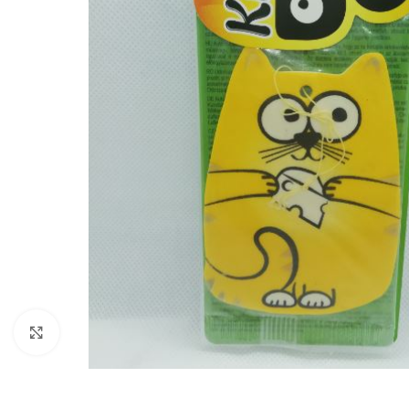
Zobraziť väčší obrázok