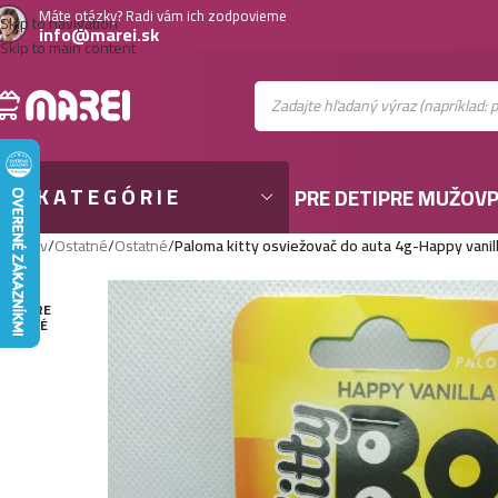
Máte otázky? Radi vám ich zodpovieme
Skip to navigation
info@marei.sk
Skip to main content
KATEGÓRIE
PRE DETI
PRE MUŽOV
P
Domov
/
Ostatné
/
Ostatné
/
Paloma kitty osviežovač do auta 4g-Happy vanil
VYPRE
DANÉ