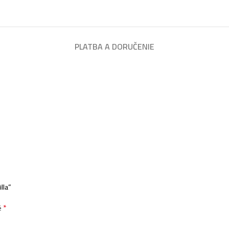
PLATBA A DORUČENIE
lla”
*
é