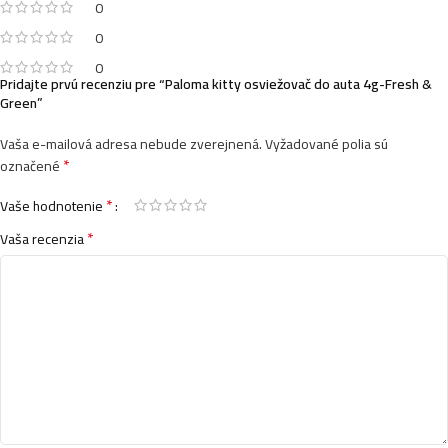
0
0
0
Pridajte prvú recenziu pre “Paloma kitty osviežovač do auta 4g-Fresh &
Green”
Vaša e-mailová adresa nebude zverejnená.
Vyžadované polia sú
*
označené
*
Vaše hodnotenie
*
Vaša recenzia