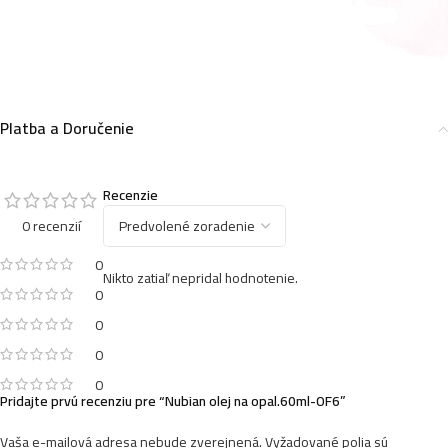
Platba a Doručenie
Recenzie
0 recenzií
0
Nikto zatiaľ nepridal hodnotenie.
0
0
0
0
Pridajte prvú recenziu pre “Nubian olej na opal.60ml-OF6”
Vaša e-mailová adresa nebude zverejnená.
Vyžadované polia sú