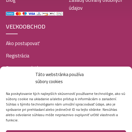
Blog
Zásady ochrany osobných
údajov
VEĽKOOBCHOD
Ako postupovať
Registrácia
Doprava a platba
Táto webstránka používa
Veľkoobchod
súbory cookies
SOCIÁLNE SIETE
Na poskytovanie tých najlepších skúseností používame technológie, ako sú
súbory cookie na ukladanie a/alebo prístup k informáciám o zariadení.
Súhlas s týmito technológiami nám umožní spracovávať údaje, ako je
správanie pri prehliadaní alebo jedinečné ID na tejto stránke. Nesúhlas
alebo odvolanie súhlasu môže nepriaznivo ovplyvniť určité vlastnosti a
funkcie.