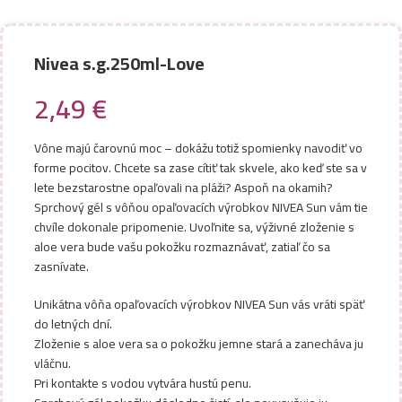
Nivea s.g.250ml-Love
2,49
€
Vône majú čarovnú moc – dokážu totiž spomienky navodiť vo
forme pocitov. Chcete sa zase cítiť tak skvele, ako keď ste sa v
lete bezstarostne opaľovali na pláži? Aspoň na okamih?
Sprchový gél s vôňou opaľovacích výrobkov NIVEA Sun vám tie
chvíle dokonale pripomenie. Uvoľnite sa, výživné zloženie s
aloe vera bude vašu pokožku rozmaznávať, zatiaľ čo sa
zasnívate.
Unikátna vôňa opaľovacích výrobkov NIVEA Sun vás vráti späť
do letných dní.
Zloženie s aloe vera sa o pokožku jemne stará a zanecháva ju
vláčnu.
Pri kontakte s vodou vytvára hustú penu.