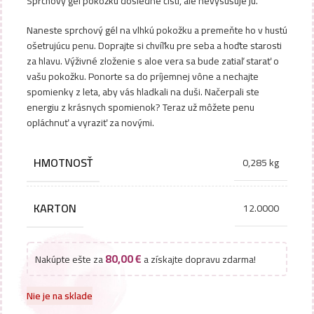
Sprchový gél pokožku dôsledne čistí, ale nevysušuje ju.
Naneste sprchový gél na vlhkú pokožku a premeňte ho v hustú
ošetrujúcu penu. Doprajte si chvíľku pre seba a hoďte starosti
za hlavu. Výživné zloženie s aloe vera sa bude zatiaľ starať o
vašu pokožku. Ponorte sa do príjemnej vône a nechajte
spomienky z leta, aby vás hladkali na duši. Načerpali ste
energiu z krásnych spomienok? Teraz už môžete penu
opláchnuť a vyraziť za novými.
HMOTNOSŤ
0,285 kg
KARTON
12.0000
80,00
€
Nakúpte ešte za
a získajte dopravu zdarma!
Nie je na sklade