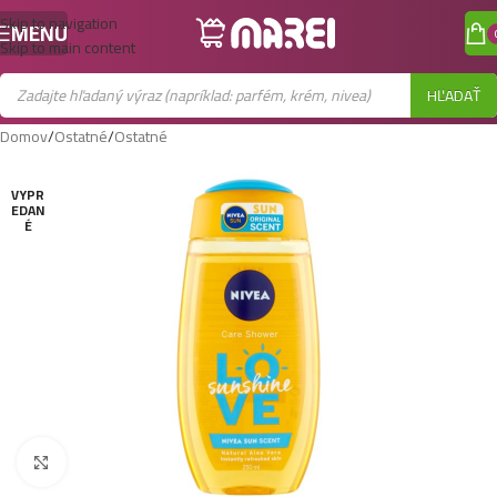
Skip to navigation
MENU
Skip to main content
HĽADAŤ
Domov
/
Ostatné
/
Ostatné
VYPR
EDAN
É
Zobraziť väčší obrázok