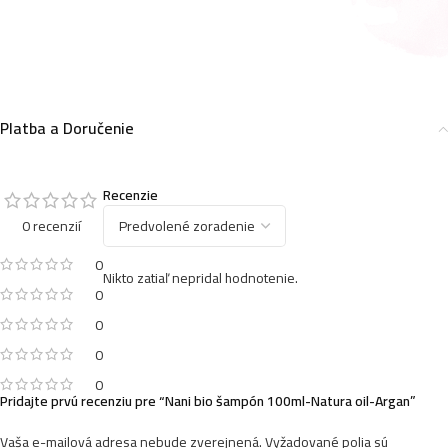
Platba a Doručenie
Recenzie
0 recenzií
0
Nikto zatiaľ nepridal hodnotenie.
0
0
0
0
Pridajte prvú recenziu pre “Nani bio šampón 100ml-Natura oil-Argan”
Vaša e-mailová adresa nebude zverejnená.
Vyžadované polia sú