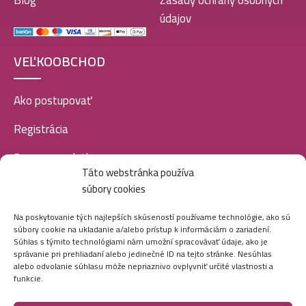
Blog
Zásady ochrany osobných
údajov
VEĽKOOBCHOD
Ako postupovať
Registrácia
Doprava a platba
Táto webstránka používa
Veľkoobchod
súbory cookies
SOCIÁLNE SIETE
Na poskytovanie tých najlepších skúseností používame technológie, ako sú
súbory cookie na ukladanie a/alebo prístup k informáciám o zariadení.
Súhlas s týmito technológiami nám umožní spracovávať údaje, ako je
správanie pri prehliadaní alebo jedinečné ID na tejto stránke. Nesúhlas
alebo odvolanie súhlasu môže nepriaznivo ovplyvniť určité vlastnosti a
funkcie.