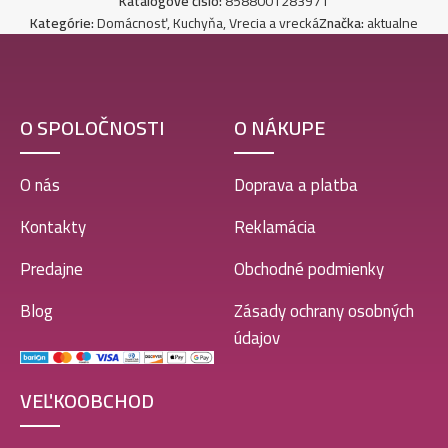
Katalógové číslo:
8588001283971
Kategórie:
Domácnosť
,
Kuchyňa
,
Vrecia a vrecká
Značka:
aktualne
O SPOLOČNOSTI
O NÁKUPE
O nás
Doprava a platba
Kontakty
Reklamácia
Predajne
Obchodné podmienky
Blog
Zásady ochrany osobných
údajov
VEĽKOOBCHOD