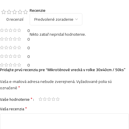
Recenzie
0 recenzií
0
Nikto zatiaľ nepridal hodnotenie.
0
0
0
0
Pridajte prvú recenziu pre “Mikroténové vrecká v rolke 30x40cm / 50ks”
Vaša e-mailová adresa nebude zverejnená.
Vyžadované polia sú
*
označené
*
Vaše hodnotenie
*
Vaša recenzia