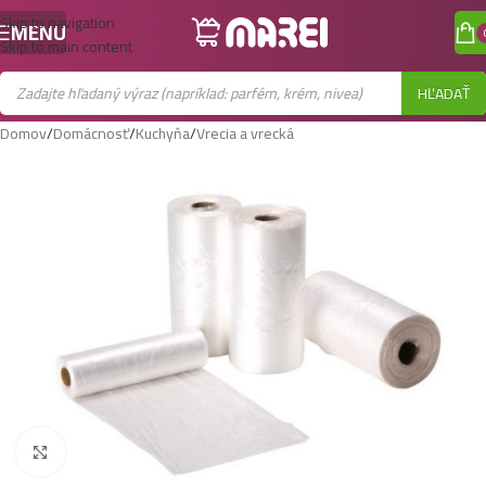
Skip to navigation
MENU
Skip to main content
HĽADAŤ
Domov
/
Domácnosť
/
Kuchyňa
/
Vrecia a vrecká
Zobraziť väčší obrázok