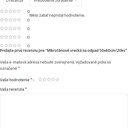
0 recenzií
0
Nikto zatiaľ nepridal hodnotenie.
0
0
0
0
Pridajte prvú recenziu pre “Mikroténové vrecká na odpad 50x60cm/20ks”
Vaša e-mailová adresa nebude zverejnená.
Vyžadované polia sú
*
označené
*
Vaše hodnotenie
*
Vaša recenzia