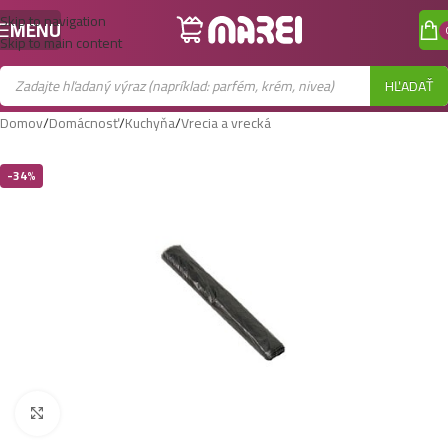
Skip to navigation
MENU
Skip to main content
HĽADAŤ
Domov
/
Domácnosť
/
Kuchyňa
/
Vrecia a vrecká
-34%
Zobraziť väčší obrázok