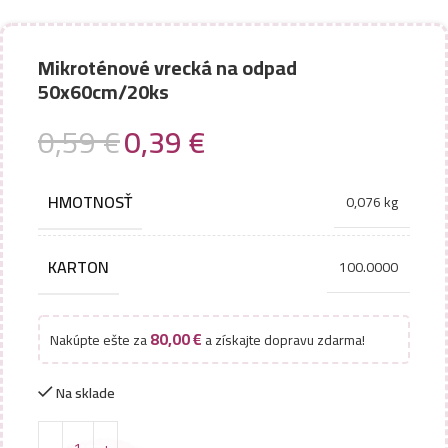
Mikroténové vrecká na odpad
50x60cm/20ks
0,59
€
0,39
€
HMOTNOSŤ
0,076 kg
KARTON
100.0000
80,00
€
Nakúpte ešte za
a získajte dopravu zdarma!
Na sklade