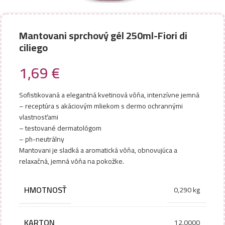
Mantovani sprchový gél 250ml-Fiori di
ciliego
1,69
€
Sofistikovaná a elegantná kvetinová vôňa, intenzívne jemná
– receptúra s akáciovým mliekom s dermo ochrannými
vlastnosťami
– testované dermatológom
– ph-neutrálny
Mantovani je sladká a aromatická vôňa, obnovujúca a
relaxačná, jemná vôňa na pokožke.
HMOTNOSŤ
0,290 kg
KARTON
12.0000