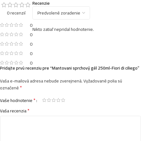
Recenzie
0 recenzií
0
Nikto zatiaľ nepridal hodnotenie.
0
0
0
0
Pridajte prvú recenziu pre “Mantovani sprchový gél 250ml-Fiori di ciliego”
Vaša e-mailová adresa nebude zverejnená.
Vyžadované polia sú
*
označené
*
Vaše hodnotenie
*
Vaša recenzia