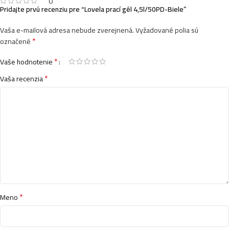
0
Pridajte prvú recenziu pre “Lovela prací gél 4,5l/50PD-Biele”
Vaša e-mailová adresa nebude zverejnená.
Vyžadované polia sú
*
označené
*
Vaše hodnotenie
*
Vaša recenzia
*
Meno