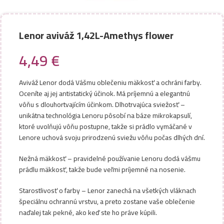
Lenor aviváž 1,42L-Amethys flower
4,49
€
Aviváž Lenor dodá Vášmu oblečeniu mäkkosť a ochráni farby.
Oceníte aj jej antistatický účinok. Má príjemnú a elegantnú
vôňu s dlouhortvajícím účinkom. Dlhotrvajúca sviežosť –
unikátna technológia Lenoru pôsobí na báze mikrokapsulí,
ktoré uvolňujú vôňu postupne, takže si prádlo vymáčané v
Lenore uchová svoju prirodzenú sviežu vôňu počas dlhých dní.
Nežná mäkkosť – pravidelné používanie Lenoru dodá vášmu
prádlu mäkkosť, takže bude veľmi príjemné na nosenie.
Starostlivosť o farby – Lenor zanechá na všetkých vláknach
špeciálnu ochrannú vrstvu, a preto zostane vaše oblečenie
naďalej tak pekné, ako keď ste ho práve kúpili.