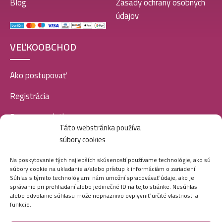
Blog
Zásady ochrany osobných
údajov
VEĽKOOBCHOD
Ako postupovať
Registrácia
Doprava a platba
Táto webstránka používa
Veľkoobchod
súbory cookies
SOCIÁLNE SIETE
Na poskytovanie tých najlepších skúseností používame technológie, ako sú
súbory cookie na ukladanie a/alebo prístup k informáciám o zariadení.
Súhlas s týmito technológiami nám umožní spracovávať údaje, ako je
správanie pri prehliadaní alebo jedinečné ID na tejto stránke. Nesúhlas
alebo odvolanie súhlasu môže nepriaznivo ovplyvniť určité vlastnosti a
funkcie.