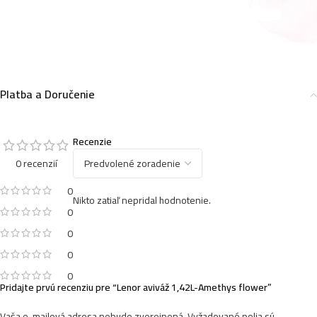
Platba a Doručenie
Recenzie
0 recenzií
0
Nikto zatiaľ nepridal hodnotenie.
0
0
0
0
Pridajte prvú recenziu pre “Lenor aviváž 1,42L-Amethys flower”
Vaša e-mailová adresa nebude zverejnená.
Vyžadované polia sú