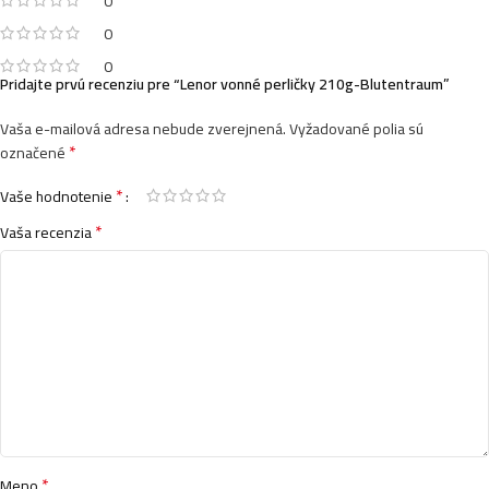
0
0
0
Pridajte prvú recenziu pre “Lenor vonné perličky 210g-Blutentraum”
Vaša e-mailová adresa nebude zverejnená.
Vyžadované polia sú
*
označené
*
Vaše hodnotenie
*
Vaša recenzia
*
Meno