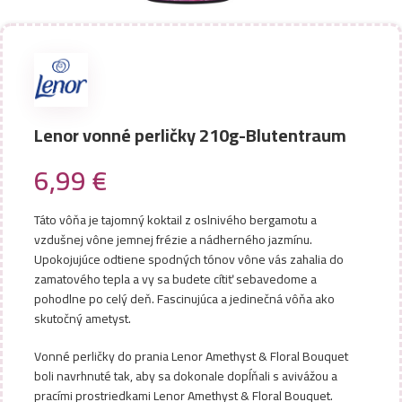
Lenor vonné perličky 210g-Blutentraum
6,99
€
Táto vôňa je tajomný koktail z oslnivého bergamotu a
vzdušnej vône jemnej frézie a nádherného jazmínu.
Upokojujúce odtiene spodných tónov vône vás zahalia do
zamatového tepla a vy sa budete cítiť sebavedome a
pohodlne po celý deň. Fascinujúca a jedinečná vôňa ako
skutočný ametyst.
Vonné perličky do prania Lenor Amethyst & Floral Bouquet
boli navrhnuté tak, aby sa dokonale dopĺňali s avivážou a
pracími prostriedkami Lenor Amethyst & Floral Bouquet.