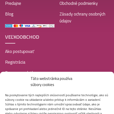
Predajne
Obchodné podmienky
Blog
Zásady ochrany osobných
údajov
VEĽKOOBCHOD
Ako postupovať
Registrácia
Doprava a platba
Táto webstránka používa
Veľkoobchod
súbory cookies
SOCIÁLNE SIETE
Na poskytovanie tých najlepších skúseností používame technológie, ako sú
súbory cookie na ukladanie a/alebo prístup k informáciám o zariadení.
Súhlas s týmito technológiami nám umožní spracovávať údaje, ako je
správanie pri prehliadaní alebo jedinečné ID na tejto stránke. Nesúhlas
alebo odvolanie súhlasu môže nepriaznivo ovplyvniť určité vlastnosti a